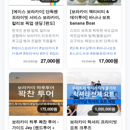
[에이스 보라카이] 단독밴
[보라카이 액티비티 &
프라이빗 서비스 보라카이,
데이투어] 바나나 보트
칼리보 픽업 샌딩 [편도]
banana Boat
한국인 운영 업체, 칼리보
스피드 보트로 짜릿한 속도감과
공항에서 보라카이 리조트까지
박진감속에 팀웍(협동심)이
최고급 밴과 친절한 직원들이
요구되는 해양스포츠! 단독으로
안전하고 편안하게 모십니다.
우리끼리만 타자!
#에이스보라카이 #보라카이 #
#단독 #수상투어 #바나나보트
단독밴 #픽업샌딩 #편도 #칼리
#스피드보트 #왕복픽업샌딩 #
보공항 #보라카이리조트 #한인
팀워크
27,000원
17,000원
30,240원
19,040원
업체 #최고의서비스
175,000원
1,050,000원
보라카이 하루 꽉찬 투어 -
보라카이 럭셔리 프라이빗
가이드 Jay (랜드투어 +
요트 크루즈