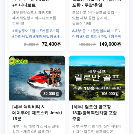
+바나나보트
포함 - 주말/휴일
세부해양스포츠 패키지!!
조용하고 편한 골프를 즐길 수
패러세일링과 바나나보트를
있는 세부 클럽 필리피노
한번에!
골프장 18홀
#해상투어 #필수 #커플 #가족
#세부 골프 #클럽필리피노 #그
#파라세일링 #패러세일링 #세
린피 #카트 포함 #주말 #왕복픽
부 막탄 #낙하산 #바나나보트
업 #단독차량포함 #1인라운딩
72,400원
149,000원
81,088원
166,880원
32,000원
106,000원
[세부 액티비티 &
[세부] 릴로안 골프장
데이투어] 제트스키 Jetski
18홀/왕복픽업차량 포함 -
15분
주중
세부 막탄 해변의 스피드 절대
세부 북부의 한적한 산악지대에
강자!~ 제트스키를 타자!!
위치한 릴로안 골프클럽은