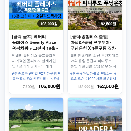
105,000원
162,500원
[클락 골프] 베버리
[클락/앙헬레스 출발]
플레이스 Beverly Place
마닐라/클락 근교투어-
왕복차량 + 그린피 18홀 -
푸닝온천 X 4륜구동 짚차
주중/평일
일일투어
베벌리 플레이스 골프클럽은
필리핀 최대의 화산 온천지대로
세계적인 골퍼이자 설계가인
야외 유황 온천과 피나투보
남아프리카 공화국의 게리
용암의 절경을 감상할 수 있다.
플레이어(Gary Player)의
온천욕 뿐만 아니라 화산재
#주중요금 #평일 #2인라운딩 #
#단독 #마닐라출발 #활화산 #
디자인으로 조성 되어졌는데
찜질이 매력 포인트!
클락골프 #수빅 #앙헬레스 #베
유황온천 #1990년폭발 #화산
2009년에 9홀을 개장하여
버리플레이스 #왕복차량 #앙헬
재 #온천욕 #4륜구동 #짚차
105,000원
162,500원
117,600원
182,000원
운영하다 최근 9홀을 더
레스골프
개장하여 정규 18홀
챔피언십의 골프 코스로 알려져
있습니다!