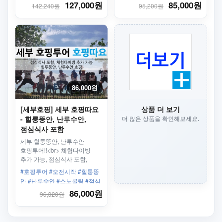
#전신스크럽 #발마사지 #스파
호핑투어 #스노클링 #체험다이
127,000원
85,000원
142,240원
95,200원
피부의 유해산소를 제거하고
빙
독소 및 노폐물을 배출하는
자연 요법을 경험할 수 있는
고품격 마사지
86,000원
[세부호핑] 세부 호핑따요
상품 더 보기
- 힐룽뚱안, 난루수안,
더 많은 상품을 확인해보세요.
점심식사 포함
세부 힐룽뚱안, 난루수안
호핑투어!!<br> 체험다이빙
추가 가능, 점심식사 포함,
왕복픽업 포함
#호핑투어 #오전시작 #힐룽뚱
안 #난루수안 #스노쿨링 #점심
식사 #픽업포함 #체험다이빙
86,000원
96,320원