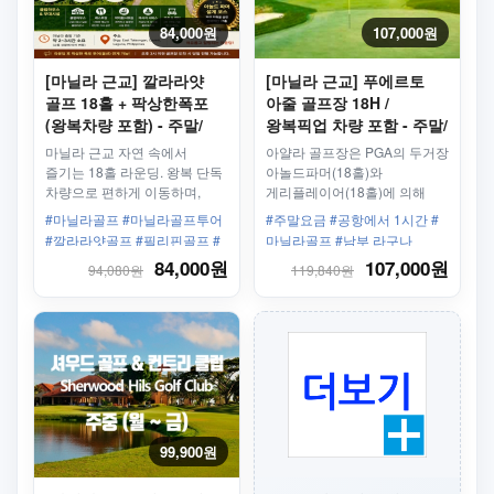
84,000원
107,000원
[마닐라 근교] 깔라라얏
[마닐라 근교] 푸에르토
골프 18홀 + 팍상한폭포
아줄 골프장 18H /
(왕복차량 포함) - 주말/
왕복픽업 차량 포함 - 주말/
휴일
휴일
마닐라 근교 자연 속에서
아얄라 골프장은 PGA의 두거장
즐기는 18홀 라운딩. 왕복 단독
아놀드파머(18홀)와
차량으로 편하게 이동하며,
게리플레이어(18홀)에 의해
여유로운 환경에서 힐링 골프를
설계된 36홀의 골프장
#마닐라골프 #마닐라골프투어
#주말요금 #공항에서 1시간 #
즐길 수 있습니다.
#깔라라얏골프 #필리핀골프 #
마닐라골프 #남부 라구나
마닐라근교골프 #마닐라라운딩
84,000원
107,000원
94,080원
119,840원
#골프여행 #필리핀골프여행 #
마닐라단독투어 #라구나골프 #
힐링골프 #해외골프
99,900원