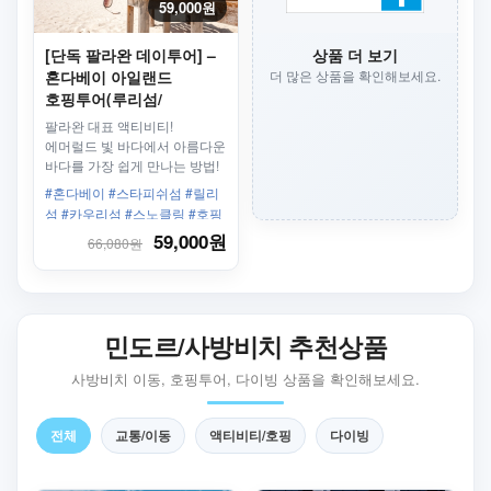
59,000원
[단독 팔라완 데이투어] –
상품 더 보기
혼다베이 아일랜드
더 많은 상품을 확인해보세요.
호핑투어(루리섬/
카우리섬/스타피쉬섬)
팔라완 대표 액티비티!
에머럴드 빛 바다에서 아름다운
바다를 가장 쉽게 만나는 방법!
#혼다베이 #스타피쉬섬 #릴리
섬 #카우리섬 #스노클링 #호핑
투어 #단독투어 #픽업제공 #우
59,000원
66,080원
리끼리
민도르/사방비치 추천상품
사방비치 이동, 호핑투어, 다이빙 상품을 확인해보세요.
전체
교통/이동
액티비티/호핑
다이빙