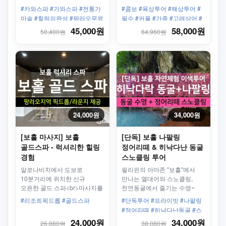
힐링을 누려보세요.
#카와스파 #가와스파 #전통가
#콤보 #육상투어 #해상투어 #
마솥 #힐링의완성 #팡라오무료
필수 #커플 #가족 #고래상어 #
픽업 #픽업제공
릴라 #나팔링 #스노클링
45,000원
58,000원
50,400원
64,960원
24,000원
34,000원
[보홀 마사지] 보홀
[단독] 보홀 나팔링
골드스파 - 럭셔리한 힐링
정어리떼 & 히낙다난 동굴
경험
스노클링 투어
알로나비치에서 도보로
필리핀의 아마존 "보홀"에서
10분거리에 위치한 신규
만나는 열대어와 스노클링,
오픈한 골드 스파<br>마사지를
천연동굴에서 즐기는 수영~
받은 후에 알로나 비치 방문이
나팔링, 히낙다난 동굴
#리조트픽드롭 #골드스파
#단독투어 #프라이빗 #나팔링
가능하고, 깔끔한 시설과
스노클링(호텔픽업드롭,
#정어리떼 #히낙다난동굴 #스
샤워가 가능해서 샌딩
열대어, 정어리, 히든스팟,
노클링 #열대어 #프리다이빙스
24,000원
34,000원
26,880원
38,080원
마사지로도 좋습니다.
프리다이빙 포인트)