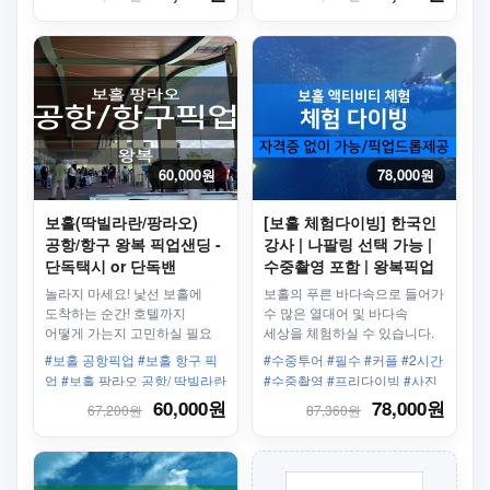
팟
60,000원
78,000원
보홀(딱빌라란/팡라오)
[보홀 체험다이빙] 한국인
공항/항구 왕복 픽업샌딩 -
강사 | 나팔링 선택 가능 |
단독택시 or 단독밴
수중촬영 포함 | 왕복픽업
놀라지 마세요! 낯선 보홀에
보홀의 푸른 바다속으로 들어가
도착하는 순간! 호텔까지
수 많은 열대어 및 바다속
어떻게 가는지 고민하실 필요
세상을 체험하실 수 있습니다.
없습니다. 미스터세부의 단독
다이빙 자격증이 없으셔도
#보홀 공항픽업 #보홀 항구 픽
#수중투어 #필수 #커플 #2시간
픽업서비스를 이용하세요!
됩니다.
업 #보홀 팡라오 공항/ 딱빌라란
#수중촬영 #프리다이빙 #사진
공항 #딱빌라란 픽업 #단독밴 #
촬영 #편도픽업 #인스타맛집
60,000원
78,000원
67,200원
87,360원
단독택시 #왕복