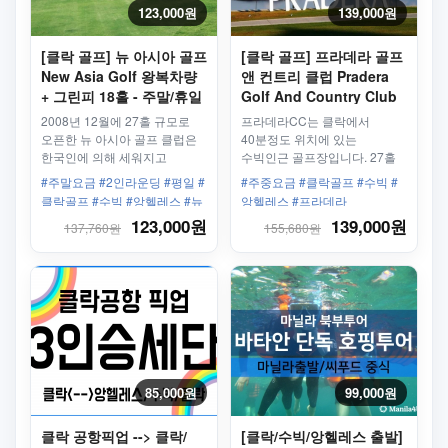
123,000원
139,000원
[클락 골프] 뉴 아시아 골프
[클락 골프] 프라데라 골프
New Asia Golf 왕복차량
앤 컨트리 클럽 Pradera
+ 그린피 18홀 - 주말/휴일
Golf And Country Club
왕복차량 + 그린피 바우처
2008년 12월에 27홀 규모로
프라데라CC는 클락에서
18홀 - 평일/주중
오픈한 뉴 아시아 골프 클럽은
40분정도 위치에 있는
한국인에 의해 세워지고
수빅인근 골프장입니다. 27홀
한국인에 의해 운영되고
플레이가 가능한 골프장입니다
#주말요금 #2인라운딩 #평일 #
#주중요금 #클락골프 #수빅 #
있는만큼 필리핀속 한국인을
클락골프 #수빅 #앙헬레스 #뉴
앙헬레스 #프라데라
위한 최상골프 라운딩 및
아시아
123,000원
139,000원
137,760원
155,680원
서비스를 즐길수 있습니다
85,000원
99,000원
클락 공항픽업 --> 클락/
[클락/수빅/앙헬레스 출발]