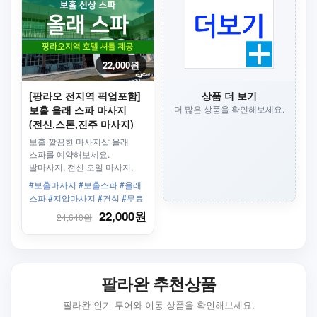
22,000원
[팡라오 전지역 픽업포함]
상품 더 보기
보홀 올래 스파 마사지
더 많은 상품을 확인해보세요.
(전신,스톤,진주 마사지)
보홀 깔끔한 마사지샵 올래
스파를 예약해보세요.
발마사지, 전신 오일 마사지,
스톤 마사지 등 다양한 마사지
#보홀마사지 #보홀스파 #올래
중 선택하실 수 있어요. 팡라오
스파 #지압마사지 #건식 #무료
전 지역 픽업과 짐보관이
픽드롭 #픽업드롭 #픽업샌딩 #
22,000원
24,640원
가능해요.
오일마사지
팔라완 추천상품
팔라완 인기 투어와 이동 상품을 확인해보세요.