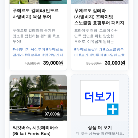
푸에르토 갈레라(민도르
푸에르토 갈레라
사방비치) 육상 투어
(사방비치) 프라이빗
스노클링 호핑투어 패키지
푸에르토 갈레라의 숨겨진
프라이빗 경험: 그룹이 아닌
명소를 탐험하는 완벽한 육로
단독 팀만을 위한 맞춤형
투어!
투어로, 여유롭게 원하는
속도로 즐길 수 있습니다.<br>
#사방비치 육상투어 #푸에르토
#푸에르토갈레라 #스노클링투
유연한 일정: 그룹과 조율할
갈레라 #육로투어 #망얀빌리지
어 #프라이빗투어 #아일랜드호
필요 없이 나만의 속도로 해양
#타마라오폭포 #피크닉식사
핑 #비치어드벤처 #해양생물 #
39,000원
30,000원
43,680원
33,600원
생태계를 탐험 가능<br> 개인
산호정원 #가족여행추천 #커플
가이드: 친절한 전담 가이드가
여행 #에코투어리즘 #보트투어
동행하며 맞춤형 안내 제공
#단독체험 #스노클링어드벤처
#바다체험 #모험여행
97,000원
씨캇버스, 시캇페리버스
상품 더 보기
(Si-kat Ferris Bus)
더 많은 상품을 확인해보세요.