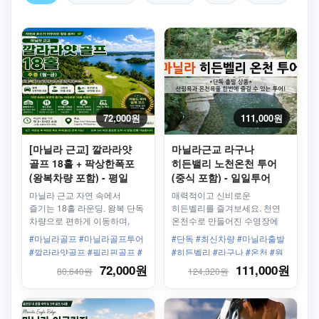
72,000원
111,000원
[마닐라 근교] 깔라라얏
마닐라근교 라구나
골프 18홀 + 팍상한폭포
히든밸리 노천온천 투어
(왕복차량 포함) - 평일
(중식 포함) - 일일투어
마닐라 근교 자연 속에서
매력적이고 신비로운
즐기는 18홀 라운딩. 왕복 단독
히든벨리를 즐겨보세요. 천연
차량으로 편하게 이동하며,
온천수로 만들어진 수영장에
여유로운 환경에서 힐링 골프를
몸을 담그고 산림이 우거진
#마닐라골프 #마닐라골프투어
#단독 #최신차량 #마닐라출발
즐길 수 있습니다.
원시림을 느껴보세요. 이국적인
#깔라라얏골프 #필리핀골프 #
#히든벨리 #라구나 #온천 #원
꽃들과 식물들이 당신을
마닐라근교골프 #마닐라라운딩
시림 #효도 #커플 #하루투어 #
72,000원
111,000원
80,640원
124,320원
기다립니다.!
#골프여행 #필리핀골프여행 #
히든밸리
마닐라단독투어 #라구나골프 #
힐링골프 #해외골프