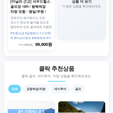
[마닐라 근교] 셔우드힐스
상품 더 보기
골프장 18H / 왕복픽업
더 많은 상품을 확인해보세요.
차량 포함 - 평일/주중 /
2인 가능
전체적인 페어웨이는 모든
코스가 한눈에 들어올 정도로
평탄하여 모든 골퍼에게 적합한
골프장
#주중요금 #공항에서 1시간30
분 #마닐라골프 #왕복픽업 #단
독차량 #2인플레이가능 #2인라
99,900원
111,888원
운딩
클락 추천상품
클락 골프, 데이투어, 차량 상품을 확인해보세요.
전체
공항픽업/차량
데이투어
골프