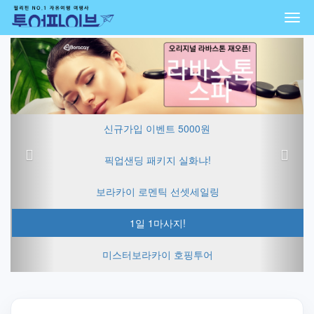
Togg
navi
Previous
Next
신규가입 이벤트 5000원
픽업샌딩 패키지 실화냐!
보라카이 로멘틱 선셋세일링
1일 1마사지!
미스터보라카이 호핑투어