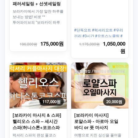
패러세일링 + 선셋세일링
+ 무제한샤브샤브 중식)
보라카이에서 가장 알찬 하루를
보내는 방법! 바로 **
투어파이브의 "보라카이 하루
꽉찬 투어 - 버전 J"**입니다.
#단독요트 #럭셔리요트 #우리
보라카이 가이드 제이가 10여
끼리 #3시간 #요트스노클링 #
년간 필리핀에서 쌓아온 가이드
진짜요트
175,000원
1,050,000
196,000원
1,176,000원
경험을 바탕으로 직접 설계한
완벽한 투어! 숨겨진 해변부터
원
짜릿한 해양 스포츠, 환상적인
석양, 그리고 힐링 마사지까지,
하루를 꽉 채운 특별한 경험을
제공합니다.
117,000원
20,000원
[보라카이 마사지 & 스파]
[보라카이 마사지]
헬리오스 스파 – 세시간
로얄스파 - 아로마 오일
스파(허니스톤+코코스파
바디 or 풋 마사지
+전신스크럽)
럭셔리 스파의 완성 풀코스
여행으로 지친 심신을 풀어줄