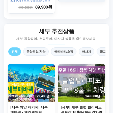
#자쿠지 #코코넛밀크탕 #로맨
틱 #스톤마사지 #전신 꿀팩 #왕
89,900원
100,688원
복픽업샌딩 #3시간 #풀코스 #
샤워 #세탁 #전용수영장
세부 추천상품
세부 공항픽업, 호핑투어, 마사지 상품을 확인해보세요.
전체
공항픽업/차량
액티비티/호핑
마사지
골프
72,400원
149,000원
[세부 해양 패키지] 세부
[세부] 세부 클럽 필리피노
패바팩 - 패러세일링
골프장 18홀/왕복픽업차량