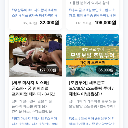
조용한 분위기 속에서 황제
골프를 즐기기 좋은 18홀 정규
#수상투어 #바다의왕자 #제트
#세부 골프 #릴로안 #그린피 #
골프장입니다. 좁은 페어웨이와
스키 #커플 #가족 #남자끼리 #
카트 포함 #주중 #왕복픽업 #단
다채로운 코스 레이아웃으로
왕복픽업샌딩 #15분 #막탄내
독차량포함
32,000원
106,000원
35,840원
118,720원
전략적인 라운딩이 가능하며,
픽업가능
단독 차량 픽업으로 막탄·
세부시티에서 편리하게 이동할
수 있습니다.
127,000원
85,000원
[세부 마사지 & 스파]
[조인투어] 세부근교
궁스파 - 궁 임페리얼
모알보알 스노클링 투어 /
프리미엄 테라피 - 3시간
체험다이빙(옵션) /
호핑투어
장미와 깔라만씨 잎을 띄운
정어리때와 거북이를 볼수 있는
플라워 바스를 통해 몸의
모알보알 스노클링 / 호핑투어!!
긴장을 해소, 바디스크럽을
통한 몸의 탄력재생, 에센셜
#황제마사지 #럭셔리 #스톤마
#콤보 #육상투어 #해상투어 #
오일을 이용한 불가닉스톤과
사지 #허벌마사지 #천연아로마
필수 #커플 #가족 #모알보알 #
천연 허브를 이용한 테러피,