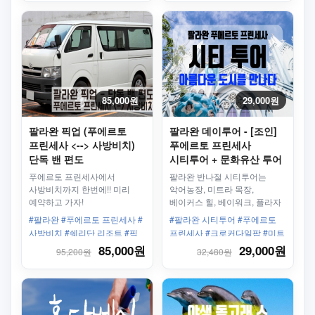
85,000원
29,000원
팔라완 픽업 (푸에르토
팔라완 데이투어 - [조인]
프린세사 <--> 사방비치)
푸에르토 프린세사
단독 밴 편도
시티투어 + 문화유산 투어
푸에르토 프린세사에서
팔라완 반나절 시티투어는
사방비치까지 한번에!! 미리
악어농장, 미트라 목장,
예약하고 가자!
베이커스 힐, 베이워크, 플라자
쿠아텔, 비누아탄 웨이빙 센터,
#팔라완 #푸에르토 프린세사 #
#팔라완 시티투어 #푸에르토
성모수태 성당, 기념품 가게
사방비치 #쉐리단 리조트 #픽
프린세사 #크로커다일팜 #미트
업 #편도 #단독
라스 농장 #베이커스힐 #베이
85,000원
29,000원
95,200원
32,480원
워크 #대성당 #4시간30분 #오
후출발