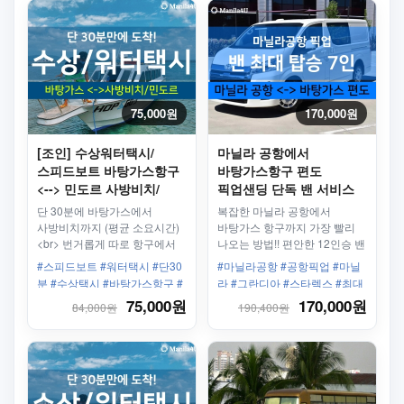
75,000원
170,000원
[조인] 수상워터택시/
마닐라 공항에서
스피드보트 바탕가스항구
바탕가스항구 편도
<--> 민도르 사방비치/
픽업샌딩 단독 밴 서비스
푸에르토갈레라
(최대 7인) + 기사
단 30분에 바탕가스에서
복잡한 마닐라 공항에서
사방비치까지 (평균 소요시간)
바탕가스 항구까지 가장 빨리
<br> 번거롭게 따로 항구에서
나오는 방법!! 편안한 12인승 밴
사방비치까지 갈 필요
차량으로 공항에서 호텔까지
#스피드보트 #워터택시 #단30
#마닐라공항 #공항픽업 #마닐
없습니다. 사방비치 항구 앞에
안전하게 도착하세요!
분 #수상택시 #바탕가스항구 #
라 #그란디아 #스타렉스 #최대
바로 하차!
버베라베항구 #사방비치가는법
8인 #11인승밴
75,000원
170,000원
84,000원
190,400원