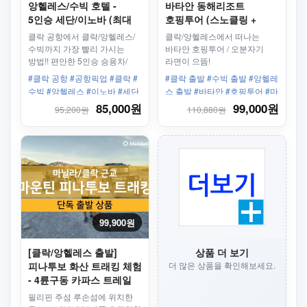
앙헬레스/수빅 호텔 -
바타안 동해리조트
5인승 세단/이노바 (최대
호핑투어 (스노클링 +
3인) + 기사
선상낚시 + 보트 + 씨푸드
클락 공항에서 클락/앙헬레스/
클락/앙헬레스에서 떠나는
중식)
수빅까지 가장 빨리 가시는
바타안 호핑투어 / 오분자기
방법!! 편안한 5인승 승용차/
라면이 으뜸!
이노바 차량으로 공항에서
#클락 공항 #공항픽업 #클락 #
#클락 출발 #수빅 출발 #앙헬레
클락/앙헬레스/수빅 호텔까지
수빅 #앙헬레스 #이노바 #세단
스 출발 #바타안 #호핑투어 #마
안전하게 도착하세요!
#최대 7인 #11인승
닐라호핑투어 #씨푸드중식 #동
85,000원
99,000원
95,200원
110,880원
해
99,900원
[클락/앙헬레스 출발]
상품 더 보기
피나투보 화산 트래킹 체험
더 많은 상품을 확인해보세요.
- 4륜구동 카파스 트레일
데이투어
필리핀 주섬 루손섬에 위치한