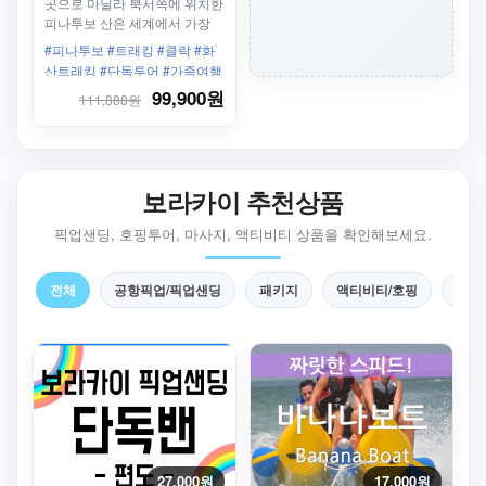
곳으로 마닐라 북서쪽에 위치한
피나투보 산은 세계에서 가장
아름다운 화산 중에 하나로,
#피나투보 #트래킹 #클락 #화
해발 4,875피트 이며, 풍부한
산트래킹 #단독투어 #가족여행
동식물을 볼수 있습니다. <br>
추천 #대자연 #클락출발 #앙헬
99,900원
111,888원
점심 도시락은 메뉴에서 추가
레스출발 #호텔픽드롭포함
가능합니다.
보라카이 추천상품
픽업샌딩, 호핑투어, 마사지, 액티비티 상품을 확인해보세요.
전체
공항픽업/픽업샌딩
패키지
액티비티/호핑
마사
27,000원
17,000원