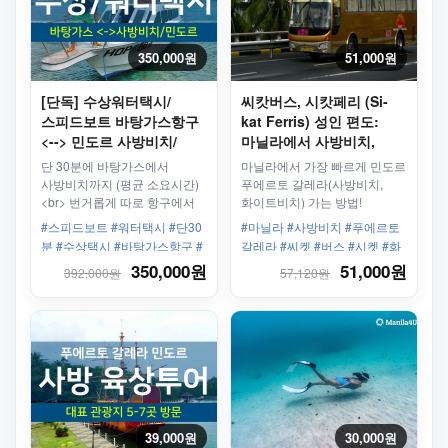
350,000원
51,000원
[단독] 수상워터택시/
씨캇버스, 시캇페리 (Si-
스피드보트 바탕가스항구
kat Ferris) 성인 편도:
<--> 민도르 사방비치/
마닐라에서 사방비치,
푸에르토갈레라
화이트비치(푸에르토
단 30분에 바탕가스에서
마닐라에서 가장 빠르게 민도르
칼레라)까지 한번에
사방비치까지 (평균 소요시간)
푸에르토 갈레라(사방비치,
<br> 번거롭게 따로 항구에서
화이트비치) 가는 방법!
사방비치까지 갈 필요
#스피드보트 #워터택시 #단30
#마닐라 #사방비치 #푸에르토
없습니다. 사방비치 항구 앞에
분 #수상택시 #바탕가스항구 #
갈레라 #씨켓 #버스 #시켓 #화
바로 하차!
버베라베항구 #사방비치가는법
이트비치
350,000원
51,000원
392,000원
57,120원
39,000원
30,000원