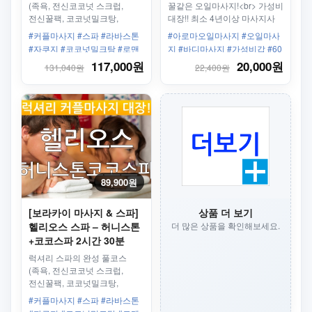
(족욕, 전신코코넛 스크럽,
꿀같은 오일마사지!<br> 가성비
전신꿀팩, 코코넛밀크탕,
대장!! 최소 4년이상 마사지사
라바스톤마사지 +
보유
#커플마사지 #스파 #라바스톤
#아로마오일마사지 #오일마사
인태반마사지 + 인태반 페이셜)
#자쿠지 #코코넛밀크탕 #로맨
지 #바디마사지 #가성비갑 #60
틱 #스톤마사지 #전신 꿀팩 #왕
분 #90분 #120분 #최저가 마사
117,000원
20,000원
131,040원
22,400원
복픽업샌딩 #3시간 #풀코스 #
지! #스테이션3
샤워 #세탁 #전용수영장
89,900원
[보라카이 마사지 & 스파]
상품 더 보기
헬리오스 스파 – 허니스톤
더 많은 상품을 확인해보세요.
+코코스파 2시간 30분
럭셔리 스파의 완성 풀코스
(족욕, 전신코코넛 스크럽,
전신꿀팩, 코코넛밀크탕,
라바스톤마사지 +
#커플마사지 #스파 #라바스톤
인태반마사지 + 인태반 페이셜)