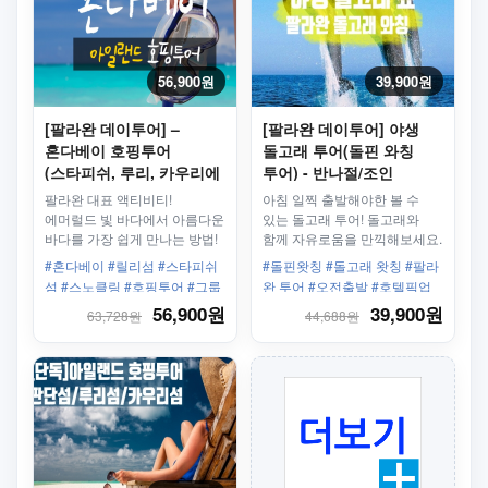
56,900원
39,900원
[팔라완 데이투어] –
[팔라완 데이투어] 야생
혼다베이 호핑투어
돌고래 투어(돌핀 와칭
(스타피쉬, 루리, 카우리에
투어) - 반나절/조인
섬) [조인/그룹 조인]
팔라완 대표 액티비티!
아침 일찍 출발해야한 볼 수
에머럴드 빛 바다에서 아름다운
있는 돌고래 투어! 돌고래와
바다를 가장 쉽게 만나는 방법!
함께 자유로움을 만끽해보세요.
오직 4월~10월만 볼수
#혼다베이 #릴리섬 #스타피쉬
#돌핀왓칭 #돌고래 왓칭 #팔라
있습니다.
섬 #스노클링 #호핑투어 #그룹
완 투어 #오전출발 #호텔픽업
투어 #픽업제공
샌딩 #방카보트 #조인투어
56,900원
39,900원
63,728원
44,688원