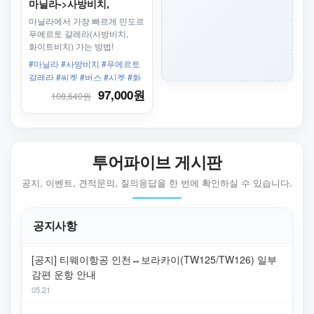
마닐라->사방비치,
화이트비치(푸에르토
마닐라에서 가장 빠르게 민도르
칼레라)까지 한번에
푸에르토 갈레라(사방비치,
화이트비치) 가는 방법!
#마닐라 #사방비치 #푸에르토
갈레라 #씨켓 #버스 #시켓 #화
이트비치
97,000원
108,640원
투어파이브 게시판
공지, 이벤트, 견적문의, 질의응답을 한 번에 확인하실 수 있습니다.
공지사항
[공지] 티웨이항공 인천↔보라카이(TW125/TW126) 일부
감편 운항 안내
05.21