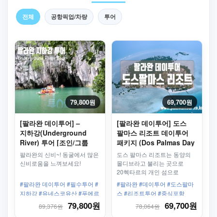
전체
공항픽업/차량
투어
79,800원
69,700원
[팔라완 데이투어] –
[팔라완 데이투어] 도스
지하강(Underground
팔마스 리조트 데이투어
River) 투어 [조인/그룹
패키지 (Dos Palmas Day
투어]
Tour Package) - 조인/
팔라완의 신비~! 동굴에서 많은
도스 팔마스 리조트는 동양의
그룹
신비로움을 느껴보세요!
몰디브라고 불리는 곳으로
20헥타르의 개인 섬으로
만들어져 있습니다. 혼다베이에
#팔라완 데이투어 #필수투어 #
#팔라완 #데이투어 #도스팔마
속해 있는 곳으로 팔라완의
지하강 #유네스코유산 #푸에르
스 #리조트투어 #중식포함
가장 아름다운 바다 중 한
토 프린세사 #공항픽업가능
79,800원
69,700원
89,376원
78,064원
곳입니다.