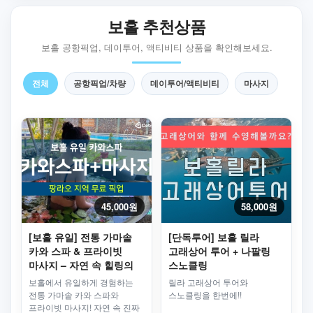
보홀 추천상품
보홀 공항픽업, 데이투어, 액티비티 상품을 확인해보세요.
전체
공항픽업/차량
데이투어/액티비티
마사지
45,000원
58,000원
[보홀 유일] 전통 가마솥
[단독투어] 보홀 릴라
카와 스파 & 프라이빗
고래상어 투어 + 나팔링
마사지 – 자연 속 힐링의
스노클링
완성
보홀에서 유일하게 경험하는
릴라 고래상어 투어와
전통 가마솥 카와 스파와
스노클링을 한번에!!
프라이빗 마사지! 자연 속 진짜