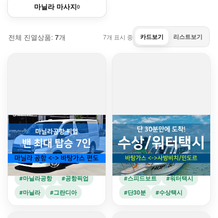
마닐라 마사지
0
전체 진열상품:
7
개
카드보기
리스트보기
7
개 표시 중
민도르
민도르
마닐라 공항에서 바탕가스항
[단독] 수상워터택시/스피드
구 편도 픽업샌딩 단독 밴 서
보트 바탕가스항구 <--> 민
비스 (최대 7인) + 기사
도르 사방비치/푸에르토갈레
170,000원
350,000원
라
#마닐라공항
#공항픽업
#스피드보트
#워터택시
#마닐라
#그란디아
#단30분
#수상택시
#스타렉스
#최대 8인
#바탕가스항구