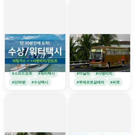
#11인승밴
#버베라베항구
#사방비치가는법
민도르
민도르
[조인] 수상워터택시/스피드
씨캇버스, 시캇페리 (Si-kat
보트 바탕가스항구 <--> 민
Ferris) 성인 편도: 마닐라에
도르 사방비치/푸에르토갈레
서 사방비치, 화이트비치(푸
75,000원
51,000원
라
에르토 칼레라)까지 한번에
#스피드보트
#워터택시
#마닐라
#사방비치
#단30분
#수상택시
#푸에르토갈레라
#씨켓
#바탕가스항구
#버스
#시켓
#버베라베항구
#화이트비치
#사방비치가는법