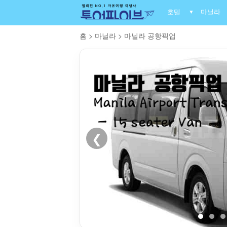
호텔
마닐라
▼
홈
>
마닐라
>
마닐라 공항픽업
❮