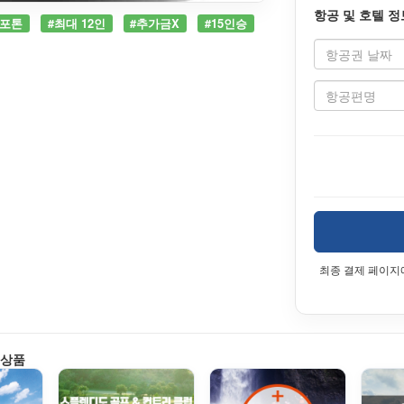
항공 및 호텔 정
#포톤
#최대 12인
#추가금X
#15인승
최종 결제 페이지
 상품