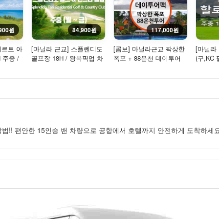
,900원
84,900원
117,000원
에르토 아
[마닐라 근교] 스플렌디도
[콤보] 마닐라근교 팍상한
[마닐라
 주중 /
골프장 18H / 왕복픽업 차
폭포 + 88온천 데이투어
(구,KC
함
량 포함 - 주중/평일 / 2...
(당일여행) - 단독투어
장 18H 
법!! 편안한 15인승 밴 차량으로 공항에서 호텔까지 안전하게 도착하세요