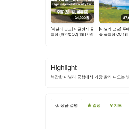
134,900원
87
[마닐라 근교] 이글릿지 골
[마닐라 근교] 푸
프장 (파인힐CC) 18H / 왕
줄 골프장 CC 18H
복픽업 차량 포함 - 주
왕복픽업 차량 포
말/...
Highlight
복잡한 마닐라 공항에서 가장 빨리 나오는 방
상품 설명
일정
지도