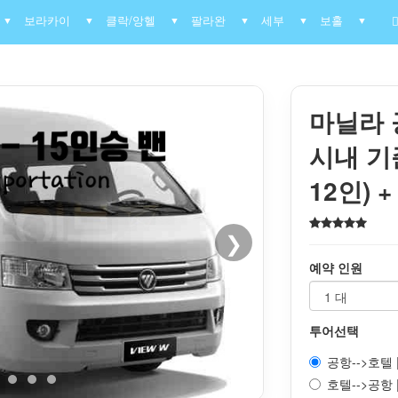
보라카이
클락/앙헬
팔라완
세부
보홀
▼
▼
▼
▼
▼
▼
마닐라 
시내 기준
12인) 
❯
예약 인원
투어선택
공항-->호텔 |
호텔-->공항 |