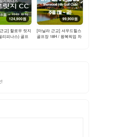
124,900원
99,900원
 근교] 할로우 릿지
[마닐라 근교] 셔우드힐스
 필리피나스) 골프
골프장 18H / 왕복픽업 차
/ 왕복픽업 차량 ...
량 포함 - 평일/주중 / 2...
!