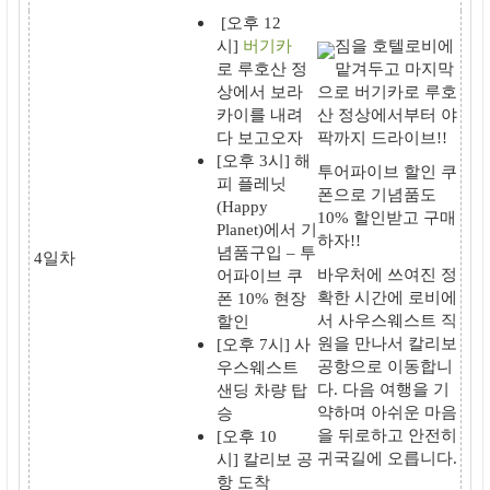
[오후 12
시]
버기카
짐을 호텔로비에
로
루호산 정
맡겨두고
마지막
상
에서 보라
으로
버기카
로
루호
카이를 내려
산 정상
에서부터 야
다 보고오자
팍까지
드라이브!!
[오후 3시]
해
투어파이브 할인 쿠
피 플레닛
폰
으로
기념품도
(Happy
10% 할인
받고 구매
Planet)
에서
기
하자!!
념품구입
–
투
4일차
바우처에 쓰여진 정
어파이브 쿠
확한 시간
에 로비에
폰 10% 현장
서
사우스웨스트
직
할인
원을 만나서
칼리보
[오후 7시]
사
공항
으로 이동합니
우스웨스트
다. 다음 여행을 기
샌딩
차량 탑
약하며 아쉬운 마음
승
을 뒤로하고
안전히
[오후 10
귀국길
에 오릅니다.
시]
칼리보 공
항 도착