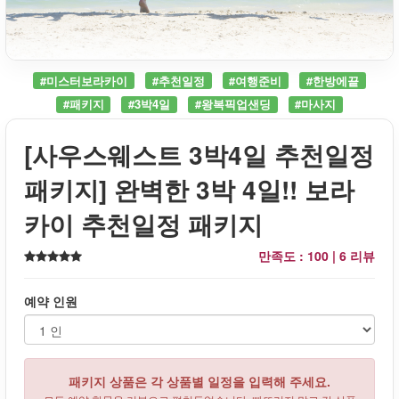
#미스터보라카이
#추천일정
#여행준비
#한방에끝
#패키지
#3박4일
#왕복픽업샌딩
#마사지
[사우스웨스트 3박4일 추천일정
패키지] 완벽한 3박 4일!! 보라
카이 추천일정 패키지
만족도 : 100 |
6 리뷰
예약 인원
패키지 상품은 각 상품별 일정을 입력해 주세요.