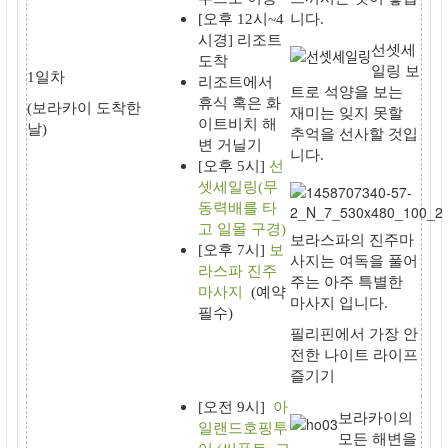
[오후 12시~4
니다.
시경] 리조트
선셋세
도착
일링 보
1일차
리조트에서
트
로 석양을 보는
휴식 혹은 화
(보라카이 도착한
재미는 잊지 못할
이트비치 해
날)
추억을 선사할 것입
변 거닐기
니다.
[오후 5시]
선
셋세일링
(무
동력배를 타
고 일몰 구경)
보라스파의 진주마
[오후 7시]
보
사지
는 여독을 풀어
라스파 진주
주는 아주 특별한
마사지
(예약
마사지 입니다.
필수)
필리핀에서 가장 안
전한 나이트 라이프
즐기기
[오전 9시]
아
보라카이의
일랜드호핑투
모든 해변을