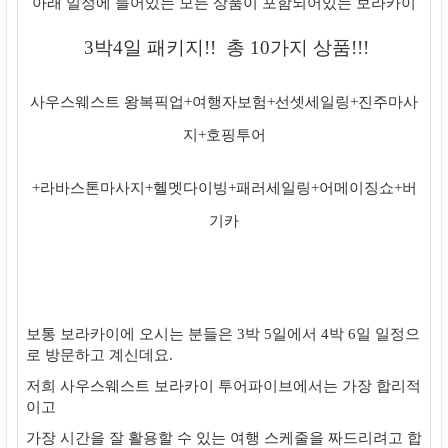
아래 일정에 들어있는 모든 상품이 포함되어있는 보라카이
3박4일 패키지!! 총 10가지 상품!!!
사우스웨스트 왕복픽업+여행자보험+선셋세일링+진주마사
지+호핑투어
+라바스톤마사지+헬멧다이빙+패러세일링+어메이징쇼+버
기카
보통 보라카이에 오시는 분들은 3박 5일에서 4박 6일 일정으
로 방문하고 계신데요.
저희 사우스웨스트 보라카이 투어파이브에서는 가장 합리적
이고
가장 시간을 잘 활용할 수 있는 여행 스케줄을 짜드리려고 합