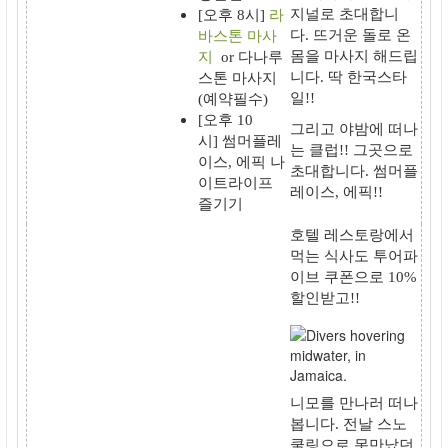
지널로 초대합니
[오후 8시]
라
다.
뜨거운 돌로 온
바스톤 마사
몸을 마사지
해드립
지
or 다나루
니다.
딱 한국스타
스톤 마사지
일
!!
(예약필수)
[오후 10
그리고 야밤에 떠나
시]
썸머플레
는
클럽
!! 그곳으로
이스, 에픽
나
초대합니다.
썸머플
이트라이프
레이스
,
에픽
!!
즐기기
호텔 레스토랑
에서
먹는 식사도 투
어파
이브 쿠폰으로 10%
할인
받고!!
니모를 만나러 떠나
봅니다
. 전날 스노
쿨링으로 못만났던