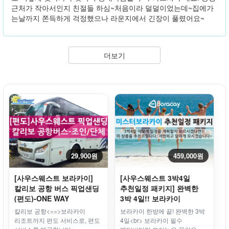
근처가 작아서인지 친절들 하심~처음이라 덜덜이었는데~집에가
는날까지 쫀득하게 걱정했으나 라운지에서 긴장이 풀렸어요~
더보기
29,900원
459,000원
[사우스웨스트 보라카이]
[사우스웨스트 3박4일
칼리보 공항 버스 픽업샌딩
추천일정 패키지] 완벽한
(편도)-ONE WAY
3박 4일!! 보라카이
추천일정 패키지
칼리보 공항<==>보라카이
보라카이 한방에 끝! 완벽한 3박
리조트까지 편도 서비스로, 편도
4일<br> 보라카이 필수