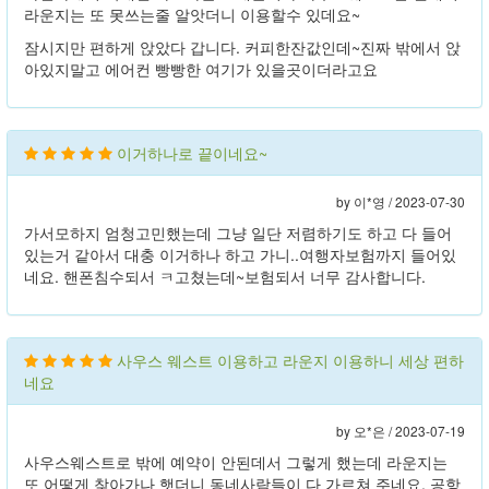
라운지는 또 못쓰는줄 알앗더니 이용할수 있데요~
잠시지만 편하게 앉았다 갑니다. 커피한잔값인데~진짜 밖에서 앉
아있지말고 에어컨 빵빵한 여기가 있을곳이더라고요
이거하나로 끝이네요~
by 이*영 /
2023-07-30
가서모하지 엄청고민했는데 그냥 일단 저렴하기도 하고 다 들어
있는거 같아서 대충 이거하나 하고 가니..여행자보험까지 들어있
네요. 핸폰침수되서 ㅋ고쳤는데~보험되서 너무 감사합니다.
사우스 웨스트 이용하고 라운지 이용하니 세상 편하
네요
by 오*은 /
2023-07-19
사우스웨스트로 밖에 예약이 안된데서 그렇게 했는데 라운지는
또 어떻게 찾아가나 햇더니 동네사람들이 다 가르쳐 주네요. 공항