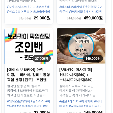
서비스를 제공합니다.
액티비티만 모아놓은 꿀같은
상품!
#사우스웨스트 #편도 #보트 #밴
#미스터보라카이 #추천일정 #여
#버스 #도어투도어 #보라카이리
행준비 #한방에끝 #패키지 #3박
조트 #깔리보공항 #칼리보
4일 #왕복픽업샌딩 #마사지
29,900원
459,000원
33,488원
514,080원
27,000원
149,000원
[에이스 보라카이] 한인
[보라카이 마사지 팩]
미팅, 보라카이, 칼리보공항
허니마사지($60) +
픽업 샌딩 [편도] - 조인밴
노니씨드마사지($80)
한국인 운영 업체, 칼리보
꿀마사지 + 루나스파 와인
공항에서 보라카이 리조트까지
마사지를 이 가격에!<br>
최고급 밴과 친절한 직원들이
파격할인 특가 패키지! 지금
안전하고 편안하게 모십니다.
놓치시면 후회합니다.
#에이스보라카이 #보라카이 #픽
#콤보 #패키지 #마사지팩 #허니
업샌딩 #왕복 #칼리보공항 #보
마사지 #꿀마사지 #게르마늄마
라카이리조트 #한인업체 #최고
사지 #스테이션3
27,000원
149,000원
30,240원
166,880원