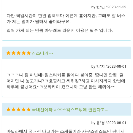
by 한*민 /
2023-11-29
다만 픽업시간이 한인 업체보다 이른게 흠이지만, 그래도 잘 버스
가 저는 멀미가 덜해서 좋더라구요.
일찍 가게 되는 만큼 아무래도 라운지 이용은 필수 입니다.
짐스티커~~
by 김*지 /
2023-08-01
ㅋㅋㅋ나 짐 아닌데~짐스티커를 팔에다 붙여줌. 땀나면 안됨. 떨
어지면 나 놓고가나?ㅋ호핑하고 씨워킹?하고 마사지까지 한번에
하루에 끝냈어요~ㅋ보라카이 왔으니까 그냥 한번 해줘야~~
국내선이라 사우스웨스트밖에 안된다고...
by 윤*정 /
2023-08-01
마닐라에서 국내선 타고가는 스케줄이라 사우스웨스트만 된데서