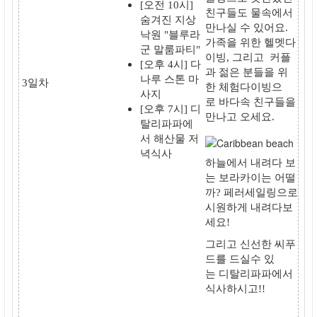
[오전 10시]
친구들도 물속에서
숨겨진 지상
만나실 수 있어요.
낙원 "블루라
가족을 위한
헬멧다
군 말룸파티"
이빙
, 그리고 커플
[오후 4시] 다
과 젊은 분들을 위
나루 스톤 마
3일차
한
체험다이빙
으
사지
로
바다속 친구들
을
[오후 7시]
디
만나고 오세요.
탈리파파
에
서
해산물 저
녁식사
하늘에서 내려다 보
는
보라카이는 어떨
까?
페러세일링
으로
시원하게 내려다보
세요!
그리고 신
선한 씨푸
드
를 드실수 있
는
디탈리파파
에서
식사하시고!!