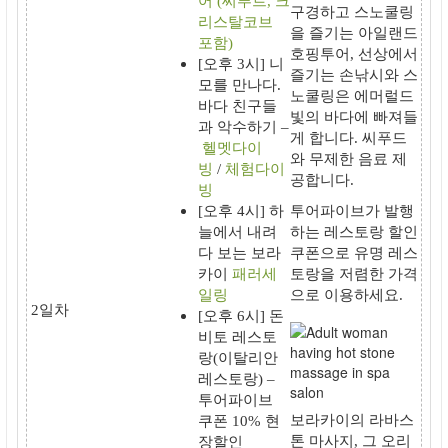
어
(씨푸트, 크
구경
하고
스노쿨링
리스탈코브
을 즐기는
아일랜드
포함)
호핑투어
, 선상에서
[오후 3시]
니
즐기는
손낚시
와
스
모를 만나다
.
노쿨링
은 에머럴드
바다 친구들
빛의 바다에 빠져들
과 악수하기 –
게 합니다. 씨푸드
헬멧다이
와 무제한 음료 제
빙
/
체험다이
공합니다.
빙
[오후 4시] 하
투어파이브
가 발행
늘에서 내려
하는
레스토랑 할인
다 보는 보라
쿠폰
으로 유명 레스
카이
패러세
토랑을 저렴한 가격
일링
으로 이용하세요.
2일차
[오후 6시]
돈
비토 레스토
랑
(이탈리안
레스토랑) –
투어파이브
보라카이의
라바스
쿠폰 10% 현
톤 마사지
, 그 오리
장할인