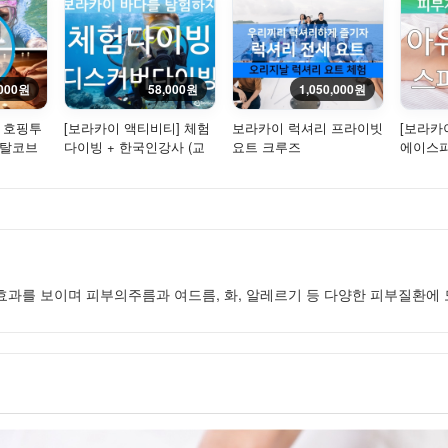
,000원
58,000원
1,050,000원
] 호핑투
[보라카이 액티비티] 체험
보라카이 럭셔리 프라이빗
[보라카
스탈코브
다이빙 + 한국인강사 (교
요트 크루즈
에이스파(
 꿀마사
육+강습+체험실습+수중
르베다 
촬영)
효과를 보이며 피부의주름과 여드름, 화, 알레르기 등 다양한 피부질환에 