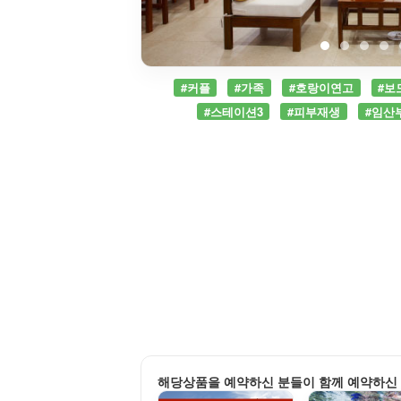
#커플
#가족
#호랑이연고
#보
#스테이션3
#피부재생
#임산
해당상품을 예약하신 분들이 함께 예약하신