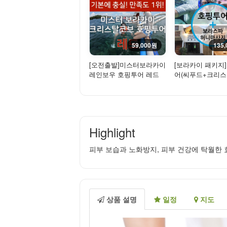
59,000원
135
[오전출발]미스터보라카이
[보라카이 패키지
레인보우 호핑투어 레드
어(씨푸드+크리
(구,기본형) - 크리스탈
방문) + 보라스파
코...
지
Highlight
피부 보습과 노화방지, 피부 건강에 탁월한 
상품 설명
일정
지도