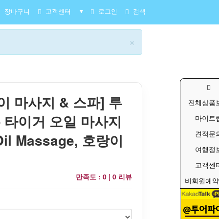
장바구니
고객센터
로그인
검색
▼
×
이 마사지 & 스파] 루
전체상품
- 타이거 오일 마사지
마이트
견적문
 Oil Massage, 호랑이
여행정
고객센
만족도 : 0 |
0 리뷰
비회원예약