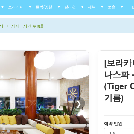
보라카이
클락/앙헬
팔라완
세부
보홀
▼
▼
▼
▼
▼
▼
.. 마사지 1시간 무료!!
[보라카
나스파 
(Tiger
기름)
❯
예약 인원