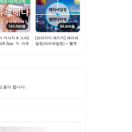
103,000원
85,800원
이 마사지 & 스파]
[보라카이 패키지] 패러세
A.Spa. 구, 아유
일링(파라세일링) + 헬멧
스파) - 스파마사지
다이빙
도움이 됩니다.