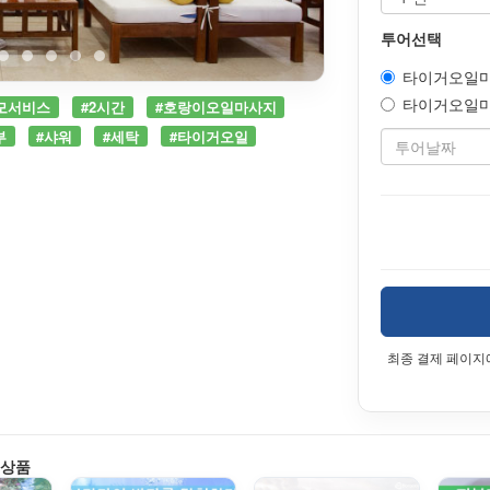
투어선택
타이거오일마사지
타이거오일마사지
모서비스
#2시간
#호랑이오일마사지
부
#샤워
#세탁
#타이거오일
최종 결제 페이지
 상품