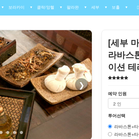
보라카이
클락/앙헬
팔라완
세부
보홀
▼
▼
▼
▼
▼
▼
[세부 마
라바스톤
이션 테
❯
예약 인원
투어선택
라바스톤+타이허
라바스톤+타이허