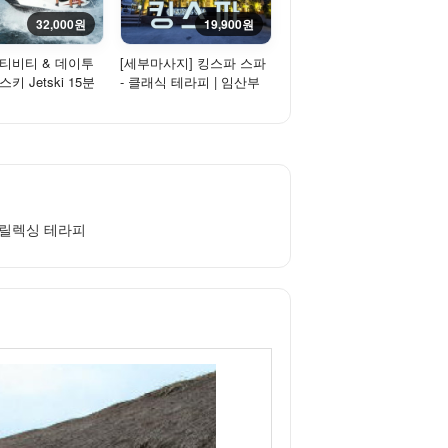
32,000원
19,900원
액티비티 & 데이투
[세부마사지] 킹스파 스파
키 Jetski 15분
- 클래식 테라피 | 임산부
마사지 60분/90분/120분
 릴렉싱 테라피