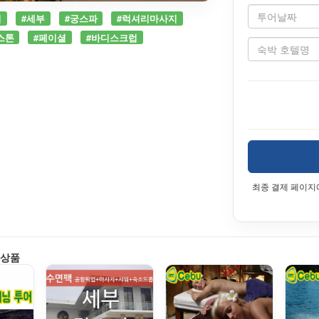
지
#세부
#궁스파
#럭셔리마사지
스톤
#페이셜
#바디스크럽
최종 결제 페이지
 상품