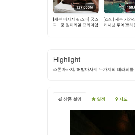
127,000원
159
[세부 마사지 & 스파] 궁스
[조인] 세부 가와
파 - 궁 임페리얼 프리미엄
캐녀닝 투어(트래
테라피 - 3시간
+수영)
Highlight
스톤마사지, 허발마사지 두가지의 테라피를 
상품 설명
일정
지도