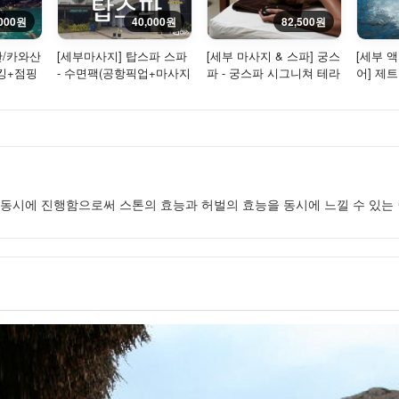
,000원
40,000원
82,500원
산/카와산
[세부마사지] 탑스파 스파
[세부 마사지 & 스파] 궁스
[세부 
킹+점핑
- 수면팩(공항픽업+마사지
파 - 궁스파 시그니쳐 테라
어] 제트스
+샤워+숙소드롭) 60
피 2시간 30분
분/90...
동시에 진행함으로써 스톤의 효능과 허벌의 효능을 동시에 느낄 수 있는