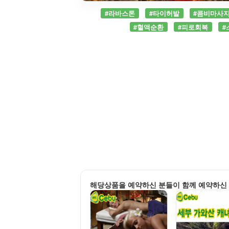
#라바스톤
#타이허발
#콤비마사
#혈액순환
#피로회복
#
해당상품을 예약하신 분들이 함께 예약하신