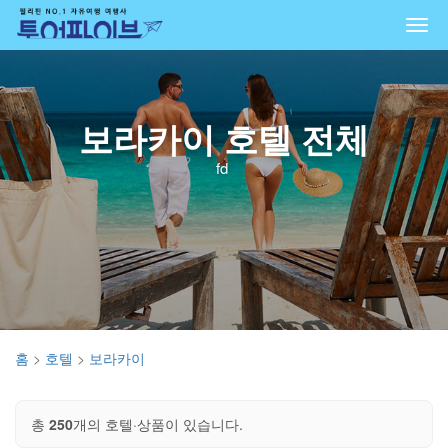
Togg
navi
보라카이 호텔 전체
fd
홈
>
호텔
>
보라카이
총
250
개의 호텔·상품이 있습니다.