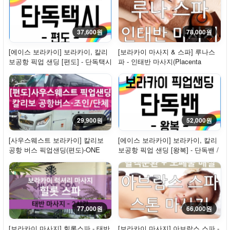
37,600원
78,000원
[에이스 보라카이] 보라카이, 칼리
[보라카이 마사지 & 스파] 루나스
보공항 픽업 샌딩 [편도] - 단독택시
파 - 인태반 마사지(Placenta
Massage)
29,900원
52,000원
[사우스웨스트 보라카이] 칼리보
[에이스 보라카이] 보라카이, 칼리
공항 버스 픽업샌딩(편도)-ONE
보공항 픽업 샌딩 [왕복] - 단독밴 /
WAY
프리패스
77,000원
66,000원
[보라카이 마사지] 힐롯스파 - 태반
[보라카이 마사지] 아브람스 스파 -