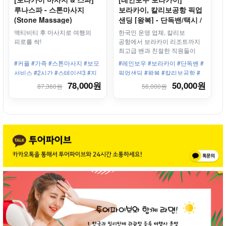
루나스파 - 스톤마사지
보라카이, 칼리보공항 픽업
(Stone Massage)
샌딩 [왕복] - 단독밴/택시 /
프라이빗 서비스
액티비티 후 마사지로 여행의
한국인 운영 업체, 칼리보
피로를 싹!
공항에서 보라카이 리조트까지
최고급 밴과 친절한 직원들이
안전하고 편안하게 모십니다.
#커플 #가족 #스톤마사지 #보모
#레인보우 #보라카이 #단독밴 #
서비스 #2시간 #스테이션3 #지
픽업샌딩 #왕복 #칼리보공항 #
방분해 #피로회복 #노화관리
보라카이리조트 #한인업체 #최
78,000원
50,000원
87,360원
56,000원
고의서비스