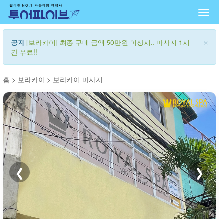
Togg
navi
×
공지
[보라카이] 최종 구매 금액 50만원 이상시.. 마사지 1시
간 무료!!
홈
>
보라카이
>
보라카이 마사지
❮
❯