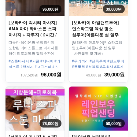
96,000원
39,000원
[보라카이 럭셔리 마사지]
[보라카이 아일랜드투어]
AMA 아마 라바스톤 스파
인스타그램 육상 명소
마사지 + 자쿠지 ( 2시간 /
섬투어(아름다운 섬 일주
2시간 30분 ) - 오션클럽점
+사진촬영 및 제공) - 단독/
따듯한 음이온과 원적외선이
[보라카이 랜드투어]인스타그램
프라이빗
포함된 라바스톤으로 마사지를
명소투어(아름다운 섬 일주
하여 피로회복과 혈액순환에
+사진촬영 및 제공)
매우 좋습니다.
#스톤마사지 #커플 #시니어 #라
#우리끼리 #단독투어 #랜드투어
바스톤 #럭셔리 #고급스파 #스
#동물원 #섬일주 #루호산 #푸카
테이션3 #용암석 #피로회복 #자
비치 #맹글로브숲 #육상투어 #
96,000원
39,000원
107,520원
43,680원
쿠지 #오리지널
드니위드 #리조트 픽업
78,000원
50,000원
[보라카이 마사지 & 스파]
[레인보우 보라카이]