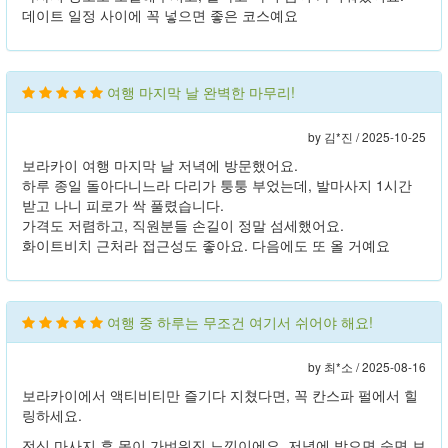
데이트 일정 사이에 꼭 넣으면 좋은 코스예요
여행 마지막 날 완벽한 마무리!
by 김*진 /
2025-10-25
보라카이 여행 마지막 날 저녁에 방문했어요.
하루 종일 돌아다니느라 다리가 퉁퉁 부었는데, 발마사지 1시간
받고 나니 피로가 싹 풀렸습니다.
가격도 저렴하고, 직원분들 손길이 정말 섬세했어요.
화이트비치 근처라 접근성도 좋아요. 다음에도 또 올 거예요
여행 중 하루는 무조건 여기서 쉬어야 해요!
by 최*소 /
2025-08-16
보라카이에서 액티비티만 즐기다 지쳤다면, 꼭 칸스파 펄에서 힐
링하세요.
전신 마사지 후 몸이 가벼워진 느낌이에요. 저녁에 받으면 숙면 보