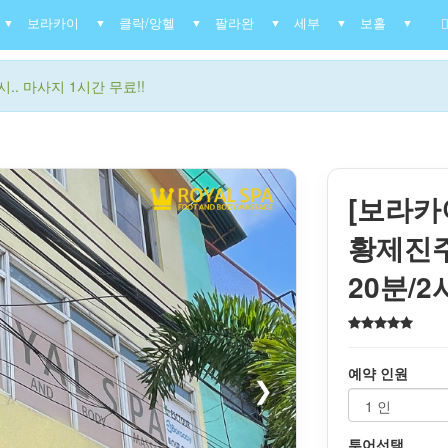
보라카이
클락/앙헬
팔라완
세부
보홀
▼
▼
▼
▼
▼
▼
.. 마사지 1시간 무료!!
[보라카
황제진주
20분/
예약 인원
❯
투어선택