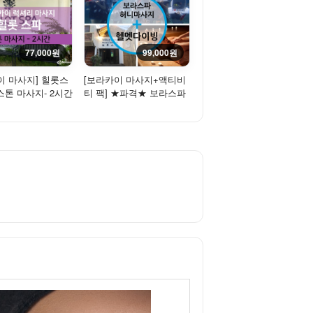
77,000원
99,000원
이 마사지] 힐롯스
[보라카이 마사지+액티비
 스톤 마사지- 2시간
티 팩] ★파격★ 보라스파
꿀마사지 + 헬멧다이빙