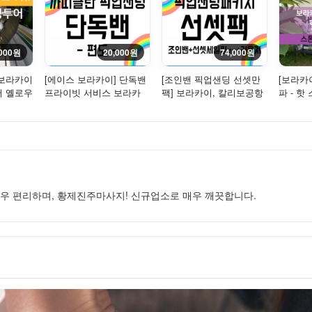
,000원
20,000원
74,000원
터보라카이
[에이스 보라카이] 단독밴
[조인밴 픽업샌딩 선셋만
[보라카
어 옐로우
프라이빗 서비스 보라카
팩] 보라카이, 칼리보공항
파 - 핫
- ...
이, 카띠클란 픽업 샌딩
픽업 샌딩 - 조인(밴) +
[...
조...
우 편리하며, 황제진주마사지! 신규업소로 매우 깨끗합니다.