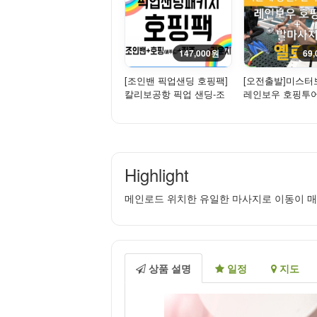
147,000원
69
[조인밴 픽업샌딩 호핑팩]
[오전출발]미스
칼리보공항 픽업 샌딩-조
레인보우 호핑투
인(밴)+카페원라운지(입
(호핑투어+발마사지) 
장...
Highlight
메인로드 위치한 유일한 마사지로 이동이 매
상품 설명
일정
지도