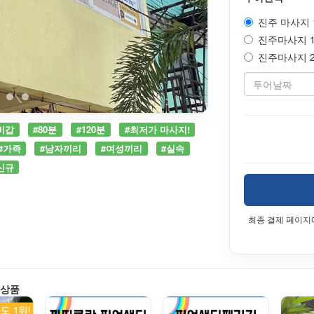
진주 마사지 1
진주마사지 1시
진주마사지 2시
비갑
#80분
#120분
#최저가 마사지!
#가족
#남자끼리
#여성끼리
#실속
신규
최종 결제 페이지
 상품