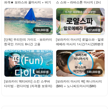
파격★ 보라스파 꿀마사지 + 버기
스 스파 – 라바스톤 마사지 ( 2시
카
간)
160,000원
27,000원
[단독] 우리만의 가이드 - 보라카이
[보라카이 마사지] 로얄스파 - 알로
한국인 가이드 8시간 고용
에베라 마사지 1시간/1시간20분/2
시간
66,500원
149,000원
[보라카이 액티비티] 스킨 스쿠버
[보라카이 마사지 팩] 허니마사지
다이빙 - 펀다이빙 (자격증 보유자)
($60) + 노니씨드마사지($80)