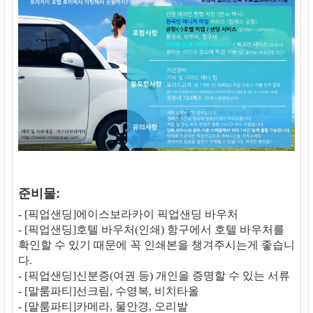
준비물:
- [픽업샌딩]에이스보라카이 픽업샌딩 바우처
- [픽업샌딩]호텔 바우처(인쇄) 항구에서 호텔 바우처를
확인할 수 있기 때문에 꼭 인쇄본을 챙겨주시는게 좋습니
다.
- [픽업샌딩]신분증(여권 등) 개인을 증명할 수 있는 서류
- [말룸파티]선크림, 수영복, 비치타올
- [말룸파티]카메라, 물안경, 오리발