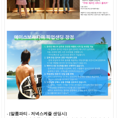
-
[말룸파티 - 저녁스케쥴 샌딩시]