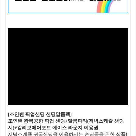
[조인밴 픽업샌딩 샌딩말룸팩]
조인밴 왕복공항 픽업 샌딩+말룸파티(저녁스케쥴 샌딩
시)+칼리보에어포트 에이스 라운지 이용권
저녁스케쥴 귀국샌딩을 이용하시는 손님들을 위한 상품!