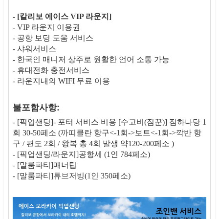
-
[칼리보 에이스 VIP 라운지]
- VIP 라운지 이용권
- 공항 보딩 도움 서비스
- 샤워서비스
- 한국인 매니저 상주로 원활한 언어 소통 가능
- 휴대전화 충전서비스
- 라운지내의 WIFI 무료 이용
불포함사항:
- [픽업샌딩]- 포터 서비스 비용 [수고비(짐꾼)] 짐하나당 1
회 30-50페소 (까띠클란 항구<-1회->보트<-1회->깍반 항
구 / 편도 2회 / 왕복 총 4회 발생 약120-200페소 )
- [픽업샌딩/라운지]공항세 (1인 784페소)
- [말룸파티]매너팁
- [말룸파티]튜브저빙(1인 350페소)