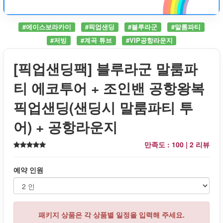
#에이스보라카이
#픽업샌딩
#블루라군
#말롬파티
#저빙
#계곡 튜브
#VIP공항라운지
[픽업샌딩팩] 블루라군 말룸파
티 에코투어 + 조인밴 공항왕복
픽업샌딩(샌딩시 말룸파티 투
어) + 공항라운지
만족도 : 100 |
2 리뷰
예약 인원
패키지 상품은 각 상품별 일정을 입력해 주세요.