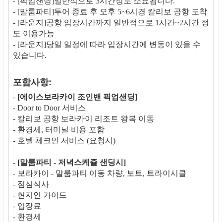
- [픽업샌딩]일반적으로 3시간정도 소요됩니다.
- [말룸파티]투어 종료 후 오후 5~6시경 칼리보 공항 도착
- [라운지]공항 입장시간까지 일반적으로 1시간~2시간 정
도 이용가능
- [라운지]당일 일정에 따라 입장시간에 변동이 있을 수
있습니다.
포함사항:
-
[에이스보라카이 조인밴 픽업샌딩]
- Door to Door 서비스
- 칼리보 공항 보라카이 리조트 왕복 이동
- 환경세, 터미널 비용 포함
- 호텔 체크인 서비스 (요청시)
-
[말룸파티 - 저녁스케쥴 샌딩시]
- 보라카이 - 말룸파티 이동 차량, 보트, 트라이시클
- 점심식사
- 현지인 가이드
- 입장료
- 환경세