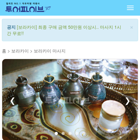
Togg
navi
×
공지
[보라카이] 최종 구매 금액 50만원 이상시.. 마사지 1시
간 무료!!
홈
>
보라카이
>
보라카이 마사지
❮
❯