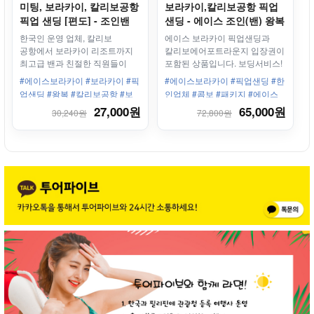
미팅, 보라카이, 칼리보공항
보라카이,칼리보공항 픽업
픽업 샌딩 [편도] - 조인밴
샌딩 - 에이스 조인(밴) 왕복
+카페원 라운지 입장권
한국인 운영 업체, 칼리보
에이스 보라카이 픽업샌딩과
공항에서 보라카이 리조트까지
칼리보에어포트라운지 입장권이
최고급 밴과 친절한 직원들이
포함된 상품입니다. 보딩서비스!
안전하고 편안하게 모십니다.
와 한인 미팅은 덤!
#에이스보라카이 #보라카이 #픽
#에이스보라카이 #픽업샌딩 #한
업샌딩 #왕복 #칼리보공항 #보
인업체 #콤보 #패키지 #에이스
라카이리조트 #한인업체 #최고
라운지 #보딩서비스
27,000원
65,000원
30,240원
72,800원
의서비스 #한인미팅