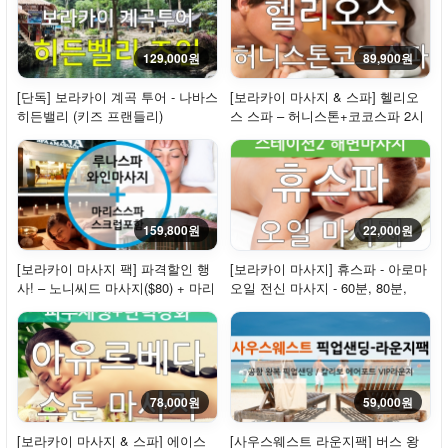
129,000원
89,900원
[단독] 보라카이 계곡 투어 - 나바스
[보라카이 마사지 & 스파] 헬리오
히든밸리 (키즈 프랜들리)
스 스파 – 허니스톤+코코스파 2시
간 30분
159,800원
22,000원
[보라카이 마사지 팩] 파격할인 행
[보라카이 마사지] 휴스파 - 아로마
사! – 노니씨드 마사지($80) + 마리
오일 전신 마사지 - 60분, 80분,
스 스파 ...
120분
78,000원
59,000원
[보라카이 마사지 & 스파] 에이스
[사우스웨스트 라운지팩] 버스 왕