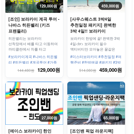
129,000원
459,000원
[조인] 보라카이 계곡 투어 -
[사우스웨스트 3박4일
나바스 히든벨리 (키즈
추천일정 패키지] 완벽한
프랜들리)
3박 4일!! 보라카이
추천일정 패키지
히든밸리는 보라카이
보라카이 한방에 끝! 완벽한 3박
선착장에서 배를 타고 이동하여
4일<br> 보라카이 필수
까띠클란에서 차를 타고
액티비티만 모아놓은 꿀같은
20분정도면 도착하는 신상
상품!
#보라카이계곡 #나바스 히든벨
#미스터보라카이 #추천일정 #여
숨겨진 계곡
리 #히든벨리 #계곡투어 #가족
행준비 #한방에끝 #패키지 #3박
끼리 #연인끼리 #아동친화적
4일 #왕복픽업샌딩 #마사지
129,000원
459,000원
144,480원
514,080원
27,000원
65,000원
[에이스 보라카이] 한인
[조인밴 픽업 라운지팩]