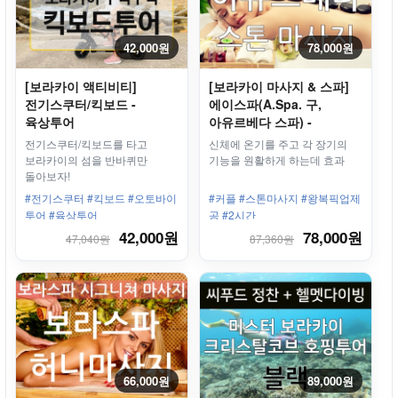
42,000원
78,000원
[보라카이 액티비티]
[보라카이 마사지 & 스파]
전기스쿠터/킥보드 -
에이스파(A.Spa. 구,
육상투어
아유르베다 스파) -
스톤마사지
전기스쿠터/킥보드를 타고
신체에 온기를 주고 각 장기의
보라카이의 섬을 반바퀴만
기능을 원활하게 하는데 효과
돌아보자!
#전기스쿠터 #킥보드 #오토바이
#커플 #스톤마사지 #왕복픽업제
투어 #육상투어
공 #2시간
42,000원
78,000원
47,040원
87,360원
66,000원
89,000원