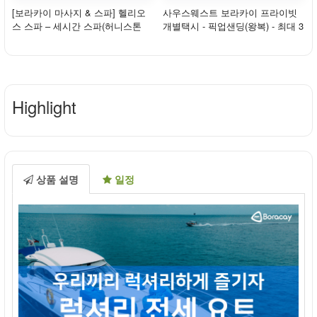
[보라카이 마사지 & 스파] 헬리오
사우스웨스트 보라카이 프라이빗
스 스파 – 세시간 스파(허니스톤
개별택시 - 픽업샌딩(왕복) - 최대 3
+코코스파+전...
인
Highlight
상품 설명
일정