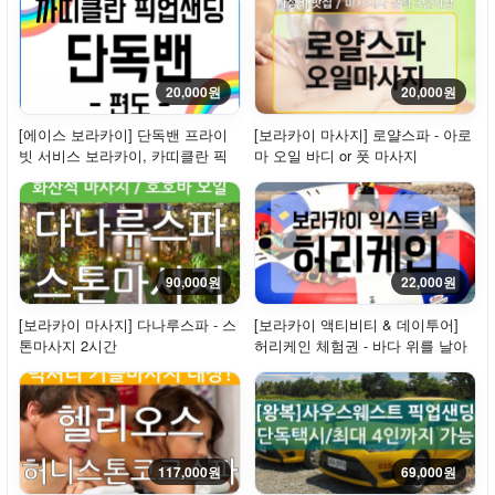
20,000원
20,000원
[에이스 보라카이] 단독밴 프라이
[보라카이 마사지] 로얄스파 - 아로
빗 서비스 보라카이, 카띠클란 픽
마 오일 바디 or 풋 마사지
업 샌딩 [...
90,000원
22,000원
[보라카이 마사지] 다나루스파 - 스
[보라카이 액티비티 & 데이투어]
톤마사지 2시간
허리케인 체험권 - 바다 위를 날아
보자!
117,000원
69,000원