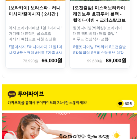
[보라카이] 보라스파 - 허니
[오전출발] 미스터보라카이
마사지/꿀마사지 ( 2시간 )
레인보우 호핑투어 블랙 -
헬멧다이빙 + 크리스탈코브
방문 + 씨푸드 점심식사 +
역시 보라카이에선 1일 1마사지!!
헬멧다이빙(씨워킹)/ 보라카이
스노쿨링 + 카와스파 체험
거기에 대표적인 꿀스크럽
대표 액티비티 / 매일 출발 /
마사지 여행으로 지친 심신을
씨푸드 점심식사 포함/
풀어줄 꿀같은 허니마사지!
크리스탈코브 방문 / 음료 무제한
#꿀마사지 #허니마사지 #1일1마
#헬멧다이빙 #씨워커 #오전출발
/ 푸카비치 방문/ 스노쿨링 3회
사지 #꿀스크럽 #커플 #가족 #샤
#왕복픽업 #크리스탈코브 입장
워 #세탁건조 #보모서비스
#악마의잼증정 #필수코스 #씨푸
66,000원
89,000원
73,920원
99,680원
드 #호핑투어 #골드팩 #중식포
함 #스노클링 #매일투어 진행 #
사진촬영 #카와스파