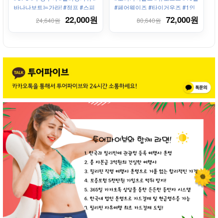
골프장으로 사용하는 리조트!
바나나보트는가라! #점프 #스피
#페어웨이즈 #타이거우즈 #1인
드보트 #왕복픽업샌딩 #가족 #
라운딩 #바다전망
22,000원
72,000원
24,640원
80,640원
그룹 #남자끼리