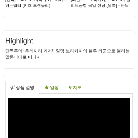
히든밸리 (키즈 프랜들리)
리보공항 픽업 샌딩 [왕복] - 단독
밴/택시 /...
Highlight
단독투어! 우리끼리 가자!! 일명 보라카이의 블루 라군으로 불리는
말룸파티로 떠나자
상품 설명
일정
지도