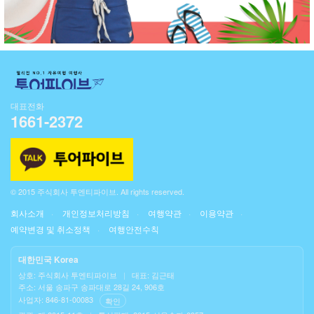
대표전화
1661-2372
© 2015 주식회사 투엔티파이브. All rights reserved.
회사소개
개인정보처리방침
여행약관
이용약관
예약변경 및 취소정책
여행안전수칙
대한민국 Korea
상호: 주식회사 투엔티파이브
|
대표: 김근태
주소: 서울 송파구 송파대로 28길 24, 906호
사업자: 846-81-00083
확인