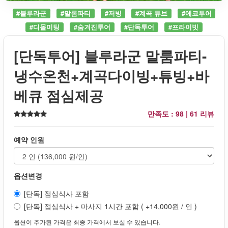
#블루라군
#말롬파티
#저빙
#계곡 튜브
#에코투어
#디몰미팅
#숨겨진투어
#단독투어
#프라이빗
[단독투어] 블루라군 말룸파티-
냉수온천+계곡다이빙+튜빙+바
베큐 점심제공
만족도 : 98 |
61 리뷰
예약 인원
옵션변경
[단독] 점심식사 포함
[단독] 점심식사 + 마사지 1시간 포함 ( +14,000원 / 인 )
옵션이 추가된 가격은 최종 가격에서 보실 수 있습니다.