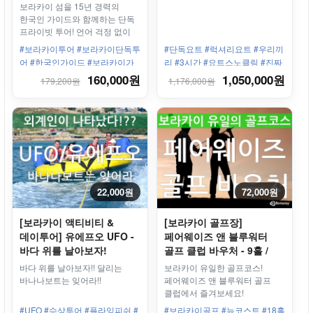
보라카이 섬을 15년 경력의
한국인 가이드와 함께하는 단독
프라이빗 투어! 언어 걱정 없이
8시간 동안 자유롭게 일정을
#보라카이투어 #보라카이단독투
#단독요트 #럭셔리요트 #우리끼
즐겨보세요.
어 #한국인가이드 #보라카이가
리 #3시간 #요트스노클링 #진짜
이드 #보라카이8시간투어 #보라
요트
160,000원
1,050,000원
179,200원
1,176,000원
카이자유여행 #보라카이추천 #
투어파이브 #프라이빗투어 #보
라카이여행 #보라카이맞춤투어
#필리핀가이드 #보라카이현지가
이드
22,000원
72,000원
[보라카이 액티비티 &
[보라카이 골프장]
데이투어] 유에프오 UFO -
페어웨이즈 앤 블루워터
바다 위를 날아보자!
골프 클럽 바우처 - 9홀 /
18홀 / 리조트픽업드롭/
바다 위를 날아보자!! 달리는
보라카이 유일한 골프코스!
골프채 선택 가능
바나나보트는 잊어라!!
페어웨이즈 앤 블루워터 골프
클럽에서 즐겨보세요!
보라카이의 15%의 면적을
#UFO #수상투어 #플라잉피쉬 #
#보라카이골프 #뉴코스트 #18홀