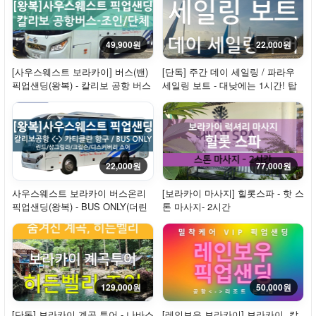
49,900원
22,000원
[사우스웨스트 보라카이] 버스(밴)
[단독] 주간 데이 세일링 / 파라우
픽업샌딩(왕복) - 칼리보 공항 버스
세일링 보트 - 대낮에는 1시간! 탑
승!!
22,000원
77,000원
사우스웨스트 보라카이 버스온리
[보라카이 마사지] 힐롯스파 - 핫 스
픽업샌딩(왕복) - BUS ONLY(더린
톤 마사지- 2시간
드, 샹그랄라...
129,000원
50,000원
[단독] 보라카이 계곡 투어 - 나바스
[레인보우 보라카이] 보라카이, 칼