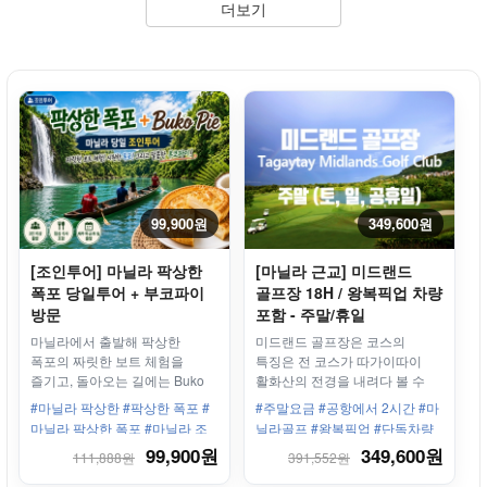
더보기
99,900원
349,600원
[조인투어] 마닐라 팍상한
[마닐라 근교] 미드랜드
폭포 당일투어 + 부코파이
골프장 18H / 왕복픽업 차량
방문
포함 - 주말/휴일
마닐라에서 출발해 팍상한
미드랜드 골프장은 코스의
폭포의 짜릿한 보트 체험을
특징은 전 코스가 따가이따이
즐기고, 돌아오는 길에는 Buko
활화산의 전경을 내려다 볼 수
Pie 매장까지 자유롭게 들러보는
있게 설계
#마닐라 팍상한 #팍상한 폭포 #
#주말요금 #공항에서 2시간 #마
실속형 조인투어입니다. 점심
마닐라 팍상한 폭포 #마닐라 조
닐라골프 #왕복픽업 #단독차량
포함 / 최소 3인 출발.
인투어 #팍상한 조인투어 #마닐
#2인라운딩 #2인플레이
99,900원
349,600원
111,888원
391,552원
라 근교투어 #필리핀 팍상한 #팍