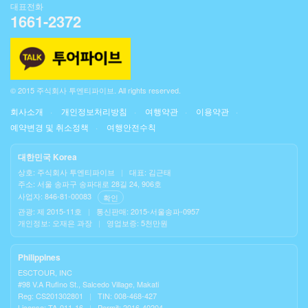
대표전화
1661-2372
© 2015 주식회사 투엔티파이브. All rights reserved.
회사소개
개인정보처리방침
여행약관
이용약관
예약변경 및 취소정책
여행안전수칙
대한민국 Korea
상호: 주식회사 투엔티파이브
|
대표: 김근태
주소: 서울 송파구 송파대로 28길 24, 906호
사업자: 846-81-00083
확인
관광: 제 2015-11호
|
통신판매: 2015-서울송파-0957
개인정보: 오재은 과장
|
영업보증: 5천만원
Philippines
ESCTOUR, INC
#98 V.A Rufino St., Salcedo Village, Makati
Reg: CS201302801
|
TIN: 008-468-427
License: TA-011-16
|
Permit: 2016-40204