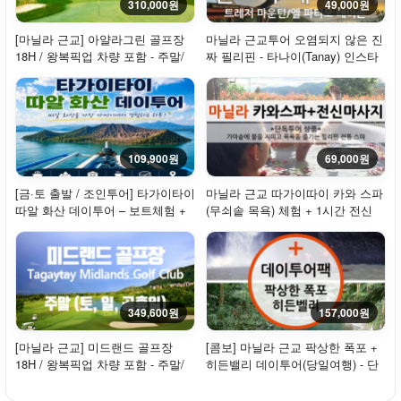
310,000원
49,000원
[마닐라 근교] 아얄라그린 골프장
마닐라 근교투어 오염되지 않은 진
18H / 왕복픽업 차량 포함 - 주말/
짜 필리핀 - 타나이(Tanay) 인스타
휴일
에코투어...
109,900원
69,000원
[금·토 출발 / 조인투어] 타가이타이
마닐라 근교 따가이따이 카와 스파
따알 화산 데이투어 – 보트체험 +
(무쇠솥 목욕) 체험 + 1시간 전신
점심 +...
마사지 + ...
349,600원
157,000원
[마닐라 근교] 미드랜드 골프장
[콤보] 마닐라 근교 팍상한 폭포 +
18H / 왕복픽업 차량 포함 - 주말/
히든밸리 데이투어(당일여행) - 단
휴일
독 투어