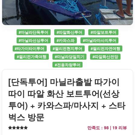
#마닐라단독투어
#따알화산투어
#따알보트투어
#마닐라선상투어
#카와스파
#마닐라마사지투어
#타가이타이투어
#필리핀현지투어
#필리핀자연여행
#필리핀가족여행
#마닐라당일치기
#따알화산전망
#전용차량투어
[단독투어] 마닐라출발 따가이
따이 따알 화산 보트투어(선상
투어) + 카와스파/마사지 + 스타
벅스 방문
만족도 : 98 |
19 리뷰