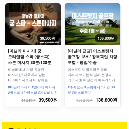
상한 보트투어 #마닐라 자연투어
#마닐라 당일투어 #마닐라 여행
#필리핀 여행 #마닐라 폭포투어
#팍상한 당일투어
39,500원
136,800원
[마닐라 마사지] 궁
[마닐라 근교] 이스트릿지
오리엔탈 스파 (궁스파) -
골프장 18H / 왕복픽업 차량
스톤 마사지 80분/120분
포함 - 평일/주중
마닐라에서 가장 유명한
이스트릿지 골프장은 멀리
마사지샵! 태국에서 받는
내려다 보이는 마닐라 전경과
타이마사지보다 더 잘하는
라구나 호수 전경이 어우러지게
태국마사지!
설계되어 있어 전망이 아주
#마닐라마사지 #말라때 마사지
#주중요금 #공항에서 1시간 30
아름다운 골프장
#궁스파 #한인스파 #가성비갑 #
분 #마닐라골프
스톤마사지
39,500원
136,800원
44,240원
153,216원