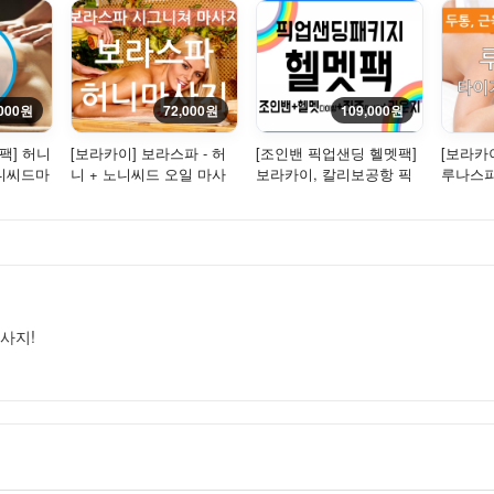
,000원
72,000원
109,000원
팩] 허니
[보라카이] 보라스파 - 허
[조인밴 픽업샌딩 헬멧팩]
[보라카
노니씨드마
니 + 노니씨드 오일 마사
보라카이, 칼리보공항 픽
루나스파
지 ( 2시간 )
업 샌딩-조인(밴)+라운지
사지(Tige
+...
사지!