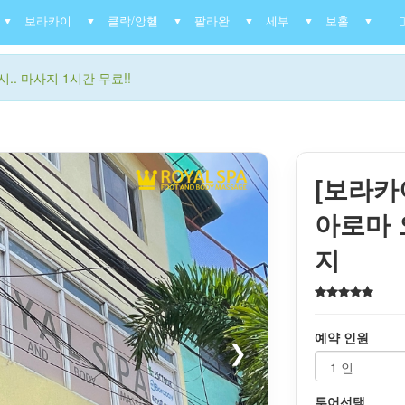
보라카이
클락/앙헬
팔라완
세부
보홀
▼
▼
▼
▼
▼
▼
.. 마사지 1시간 무료!!
[보라카
아로마 
지
예약 인원
❯
투어선택