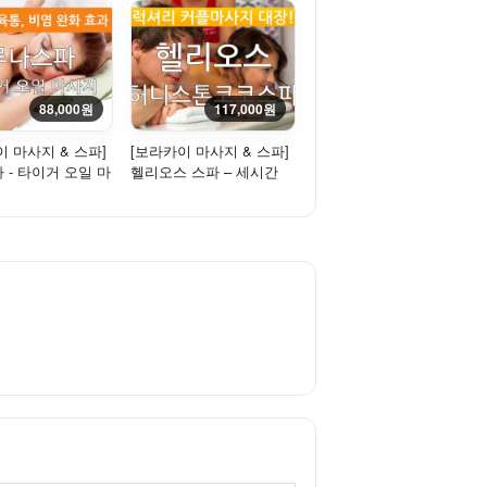
88,000원
117,000원
이 마사지 & 스파]
[보라카이 마사지 & 스파]
 - 타이거 오일 마
헬리오스 스파 – 세시간
r Oil Massage,...
스파(허니스톤+코코스파
+전...