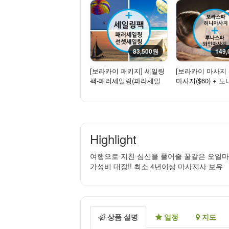
83,500원
149
[보라카이 패키지] 세일링
[보라카이 마사지 
팩-패러세일링(파라세일
마사지($60) + 
링)+단독선셋세일링
사지($80)
Highlight
여행으로 지친 심신을 풀어줄 꿀같은 오일마
가성비 대장!! 최소 4년이상 마사지사 보유
상품 설명
일정
지도