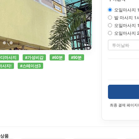
오일마사지 1시
발 마사지 1시간
오일마사지 1시
오일마사지 2시
바디마사지
#가성비갑
#60분
#90분
마사지!
#스테이션3
최종 결제 페이지
 상품