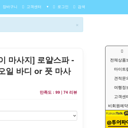
장바구니
고객센터
로그인
검색
▼
×
이 마사지] 로얄스파 -
전체상품
오일 바디 or 풋 마사
마이트
견적문
여행정
만족도 : 99 |
74 리뷰
고객센
비회원예약