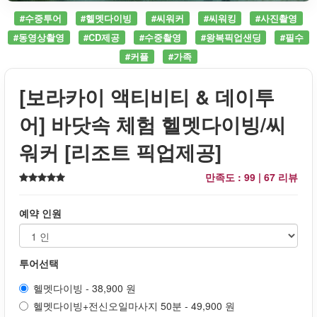
#수중투어
#헬멧다이빙
#씨워커
#씨워킹
#사진촬영
#동영상촬영
#CD제공
#수중촬영
#왕복픽업샌딩
#필수
#커플
#가족
[보라카이 액티비티 & 데이투
어] 바닷속 체험 헬멧다이빙/씨
워커 [리조트 픽업제공]
만족도 : 99 |
67 리뷰
예약 인원
투어선택
헬멧다이빙 - 38,900 원
헬멧다이빙+전신오일마사지 50분 - 49,900 원