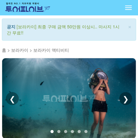
Togg
navi
×
공지
[보라카이] 최종 구매 금액 50만원 이상시.. 마사지 1시
간 무료!!
홈
>
보라카이
>
보라카이 액티비티
❮
❯