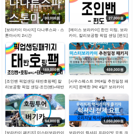
90,000원
27,000원
[보라카이 마사지] 다나루스파 - 스
[에이스 보라카이] 한인 미팅, 보라
톤마사지 2시간
카이, 칼리보공항 픽업 샌딩 [편도]
- 조인밴
169,000원
459,000원
[조인밴 픽업샌딩 태반호핑팩] 칼
[사우스웨스트 3박4일 추천일정 패
리보공항 픽업 샌딩-조인(밴)+태반
키지] 완벽한 3박 4일!! 보라카이
마사지+호...
추천일정 ...
94,000원
1,050,000원
[보라카이 패키지] 미스터보라카이
보라카이 럭셔리 프라이빗 요트 크