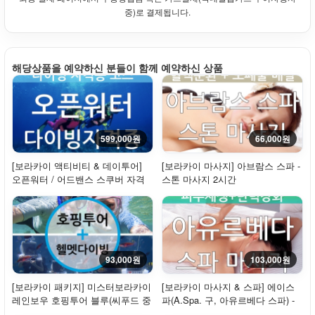
중)로 결제됩니다.
해당상품을 예약하신 분들이 함께 예약하신 상품
599,000원
66,000원
[보라카이 액티비티 & 데이투어]
[보라카이 마사지] 아브람스 스파 -
오픈워터 / 어드밴스 스쿠버 자격
스톤 마사지 2시간
증 코스 (SS...
93,000원
103,000원
[보라카이 패키지] 미스터보라카이
[보라카이 마사지 & 스파] 에이스
레인보우 호핑투어 블루(씨푸드 중
파(A.Spa. 구, 아유르베다 스파) -
식) + ...
스파마사지