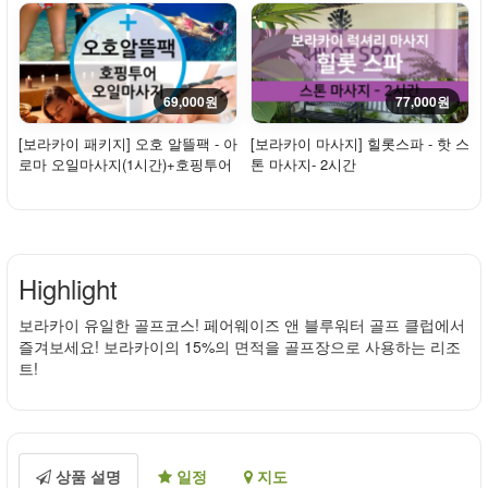
69,000원
77,000원
[보라카이 패키지] 오호 알뜰팩 - 아
[보라카이 마사지] 힐롯스파 - 핫 스
로마 오일마사지(1시간)+호핑투어
톤 마사지- 2시간
일반형(...
Highlight
보라카이 유일한 골프코스! 페어웨이즈 앤 블루워터 골프 클럽에서
즐겨보세요! 보라카이의 15%의 면적을 골프장으로 사용하는 리조
트!
상품 설명
일정
지도