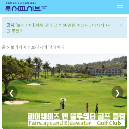
Togg
navi
×
공지
[보라카이] 최종 구매 금액 50만원 이상시.. 마사지 1시
간 무료!!
홈
>
보라카이
>
보라카이 액티비티
❮
❯