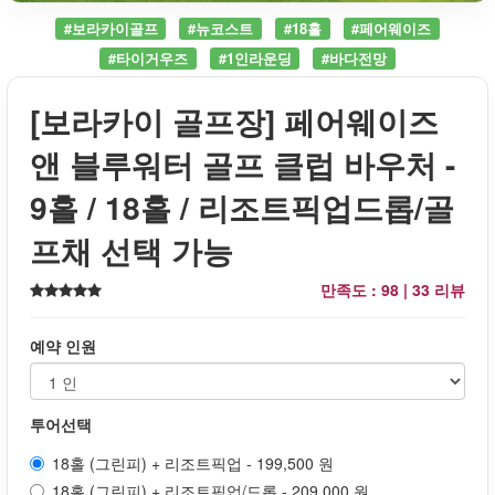
#보라카이골프
#뉴코스트
#18홀
#페어웨이즈
#타이거우즈
#1인라운딩
#바다전망
[보라카이 골프장] 페어웨이즈
앤 블루워터 골프 클럽 바우처 -
9홀 / 18홀 / 리조트픽업드롭/골
프채 선택 가능
만족도 : 98 |
33 리뷰
예약 인원
투어선택
18홀 (그린피) + 리조트픽업 - 199,500 원
18홀 (그린피) + 리조트픽업/드롭 - 209,000 원