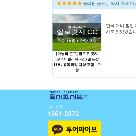
필리핀 골프는 역시 가격 대
한국 대비 훨씬
사도 맛있었습니
[마닐라 근교] 할로우 릿지
(구,KC 필리피나스) 골프장
18H / 왕복픽업 차량 포함 - 주
중
대표전화
1661-2372