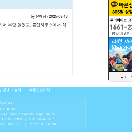
by
윤태성
/ 2025-08-13
되어 부담 없었고, 클럽하우스에서 식
▲ TOP
 및 취소정책
여행안전수칙
lippines
CTOUR, INC
V.A Rufino St., Salcedo Village, Makati
: CS201302801
|
TIN: 008-468-427
ense: TA-011-16
|
Permit: 2016-40204