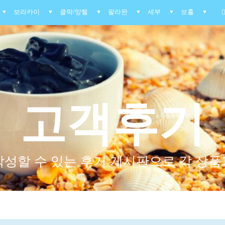
보라카이
클락/앙헬
팔라완
세부
보홀
▼
▼
▼
▼
▼
▼
고객후기
작성할 수 있는 후기 게시판으로 각 상