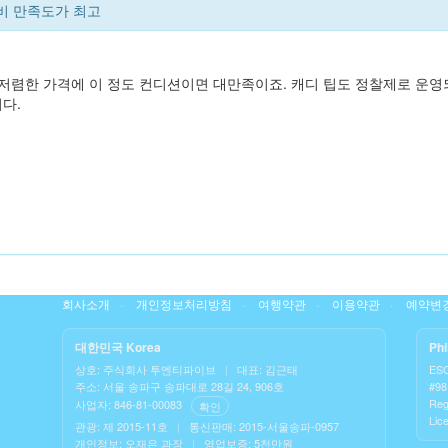
비 만족도가 최고
 저렴한 가격에 이 정도 컨디션이면 대만족이죠. 캐디 팁도 정찰제로 운영
다.
회사소개
개인정보처리방침
여행약관
이용약관
예약변경
대한민국 Korea
Phi
상호: 주식회사 투엔티파이브
|
대표: 김근태
ES
주소: 서울 송파구 송파대로 28길 24, 906호
#98 
Reg
사업자: 846-81-00083
확인
Lic
관광: 제 2015-11호
|
통신판매: 2015-서울송파-0957
개인정보: 오재은 과장
|
영업보증: 5천만원