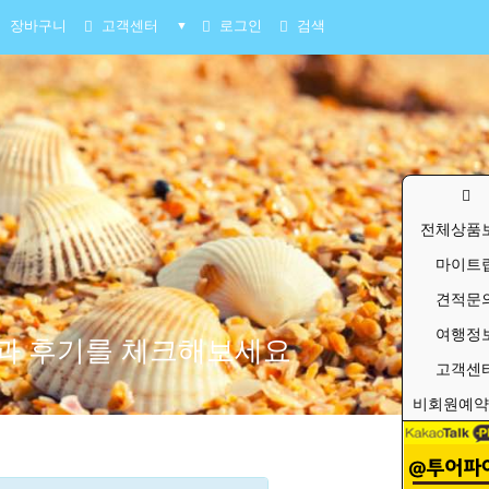
장바구니
고객센터
로그인
검색
▼
전체상품
마이트
견적문
여행정
품과 후기를 체크해보세요
고객센
비회원예약