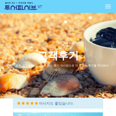
Togg
navi
고객후기
실제 이용한 고객들만 작성할 수 있는 후기 게시판으로 각 상품과 후기를 체크해보
세요
마사지도 좋았습니다.