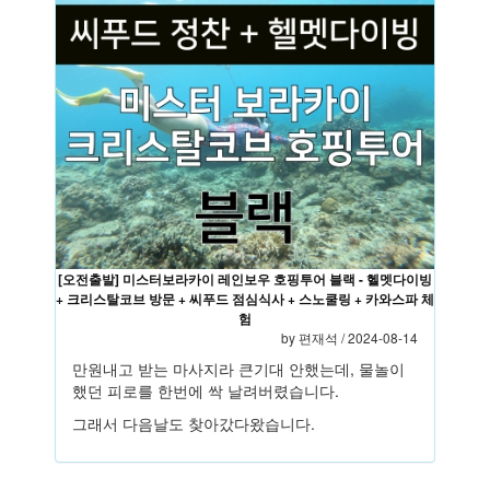
[오전출발] 미스터보라카이 레인보우 호핑투어 블랙 - 헬멧다이빙
+ 크리스탈코브 방문 + 씨푸드 점심식사 + 스노쿨링 + 카와스파 체
험
by
편재석
/ 2024-08-14
만원내고 받는 마사지라 큰기대 안했는데, 물놀이
했던 피로를 한번에 싹 날려버렸습니다.
그래서 다음날도 찾아갔다왔습니다.