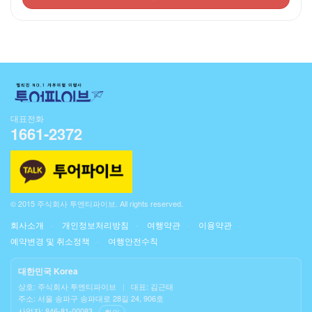
대표전화
1661-2372
© 2015 주식회사 투엔티파이브. All rights reserved.
회사소개
개인정보처리방침
여행약관
이용약관
예약변경 및 취소정책
여행안전수칙
대한민국 Korea
상호: 주식회사 투엔티파이브
|
대표: 김근태
주소: 서울 송파구 송파대로 28길 24, 906호
사업자: 846-81-00083
확인