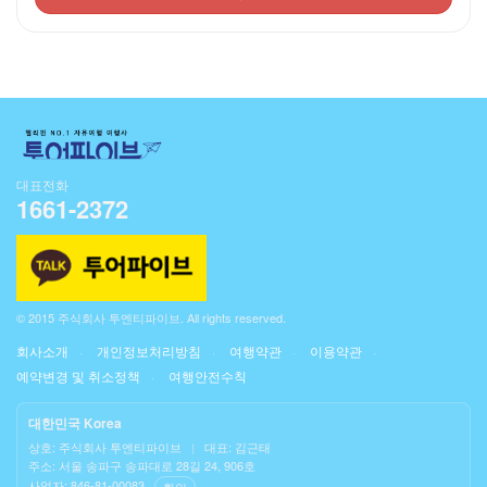
대표전화
1661-2372
© 2015 주식회사 투엔티파이브. All rights reserved.
회사소개
개인정보처리방침
여행약관
이용약관
예약변경 및 취소정책
여행안전수칙
대한민국 Korea
상호: 주식회사 투엔티파이브
|
대표: 김근태
주소: 서울 송파구 송파대로 28길 24, 906호
사업자: 846-81-00083
확인